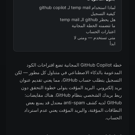
لماذا استخدام temp mail لـ github copilot
كيفية التسجيل
هل يحظر github الـ temp mail
ما تتضمنه الخطة المجانية
اعتبارات الحساب
متى تستخدم — ومتى لا
ابدأ
خطة GitHub Copilot المجانية تضع اقتراحات الكود
المدعومة بالذكاء الاصطناعي في متناول كل مطور — لكن
التسجيل يتطلب حساب GitHub، مما يعني تقديم عنوان
بريد إلكتروني. البريد المؤقت يتولى خطوة التحقق دون
ربط بريدك الشخصي بنظام GitHub. هناك مقايضات:
GitHub لديه كشف anti-spam معتدل قد يمنع بعض
النطاقات المؤقتة، والبريد المؤقت يعني عدم استرداد
الحساب.