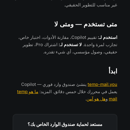
غير مناسب للتطوير الحقيقي.
متى تستخدم — ومتى لا
استخدم لـ:
تقييم Copilot، مقارنة الأدوات، اختبار خاص،
تجارب لمرة واحدة.
لا تستخدم لـ:
اشتراك Pro، تطوير
حقيقي، وصول مؤسسي، أي شيء تقدره.
ابدأ
temp-mail.you
ينشئ صندوق وارد فوري — Copilot
يعمل في محررك خلال خمس دقائق. المزيد:
ما هو temp
mail
و
هل هو آمن
.
مستعد لحماية صندوق الوارد الخاص بك؟