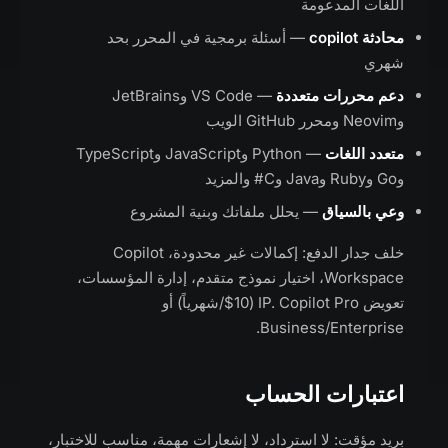
اللغات المدعومة
محادثة copilot
— أسئلة برمجية في المحرر بحد
شهري
دعم محررات متعددة
— VS Code وJetBrains
وNeovim ومحرر GitHub الويب
متعدد اللغات
— Python وJavaScript وTypeScript
وGo وRuby وJava وC# والمزيد
وعي بالسياق
— يحلل ملفاتك وبنية المشروع
خلف جدار الدفع: إكمالات غير محدودة، Copilot
Workspace، اختيار نموذج متقدم، إدارة المؤسسات،
تعويض IP. Copilot Pro ($10/شهرياً) أو
Business/Enterprise.
اعتبارات الحساب
بريد مؤقت: لا استرداد، لا إشعارات مهمة، مناسب للاختبار،