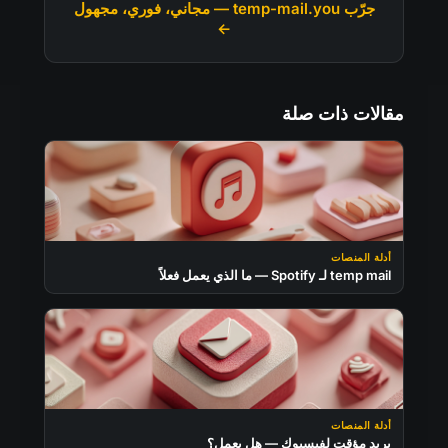
جرّب temp-mail.you — مجاني، فوري، مجهول
←
مقالات ذات صلة
أدلة المنصات
temp mail لـ Spotify — ما الذي يعمل فعلاً
أدلة المنصات
بريد مؤقت لفيسبوك — هل يعمل؟