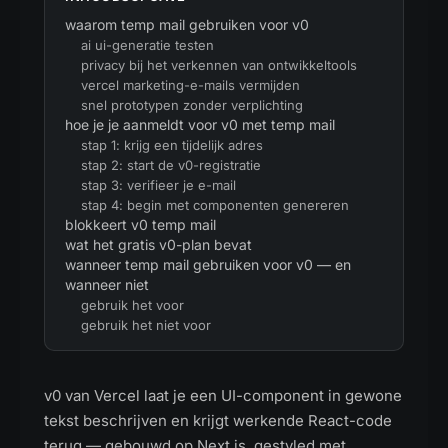
waarom temp mail gebruiken voor v0
ai ui-generatie testen
privacy bij het verkennen van ontwikkeltools
vercel marketing-e-mails vermijden
snel prototypen zonder verplichting
hoe je je aanmeldt voor v0 met temp mail
stap 1: krijg een tijdelijk adres
stap 2: start de v0-registratie
stap 3: verifieer je e-mail
stap 4: begin met componenten genereren
blokkeert v0 temp mail
wat het gratis v0-plan bevat
wanneer temp mail gebruiken voor v0 — en
wanneer niet
gebruik het voor
gebruik het niet voor
v0 van Vercel laat je een UI-component in gewone
tekst beschrijven en krijgt werkende React-code
terug — gebouwd op Next.js, gestyled met