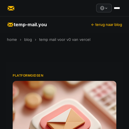
temp-mail.you
← terug naar blog
home
›
blog
›
temp mail voor v0 van vercel
PLATFORMGIDSEN