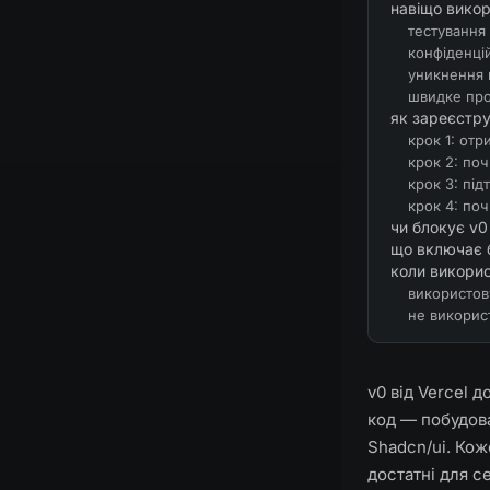
навіщо викор
тестування 
конфіденці
уникнення 
швидке про
як зареєстру
крок 1: от
крок 2: поч
крок 3: під
крок 4: по
чи блокує v0
що включає 
коли викорис
використов
не викорис
v0 від Vercel 
код — побудова
Shadcn/ui. Кож
достатні для с