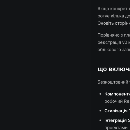
Якщо конкретна
ротує кілька д
Оновіть сторін
Порівняно з пл
реєстрація v0
облікового зап
що включ
Безкоштовний 
Компоненти
робочий Rea
Стилізація 
Інтеграція 
проектами