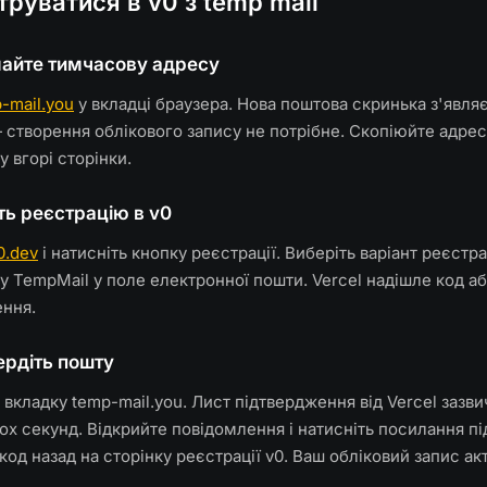
труватися в v0 з temp mail
майте тимчасову адресу
-mail.you
у вкладці браузера. Нова поштова скринька з'явля
створення облікового запису не потрібне. Скопіюйте адрес
у вгорі сторінки.
іть реєстрацію в v0
0.dev
і натисніть кнопку реєстрації. Виберіть варіант реєстра
су TempMail у поле електронної пошти. Vercel надішле код а
ення.
вердіть пошту
 вкладку temp-mail.you. Лист підтвердження від Vercel зазв
ох секунд. Відкрийте повідомлення і натисніть посилання п
код назад на сторінку реєстрації v0. Ваш обліковий запис ак