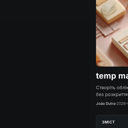
temp ma
Створіть облі
без розкриття
João Dutra
·
2026-
ЗМІСТ