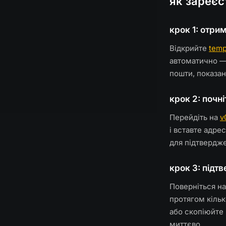
як зареєс
крок 1: отри
Відкрийте
temp
автоматично — 
пошти, показан
крок 2: почн
Перейдіть на
v
і вставте адре
для підтвердж
крок 3: підт
Поверніться на
протягом кільк
або скопіюйте 
миттєво.