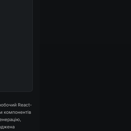
робочий React-
ям компонентів
генерацію,
ерджена