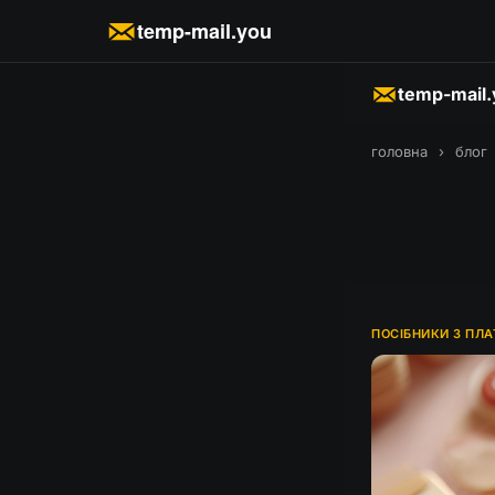
temp-mail.you
temp-mail
головна
›
блог
ПОСІБНИКИ З ПЛ