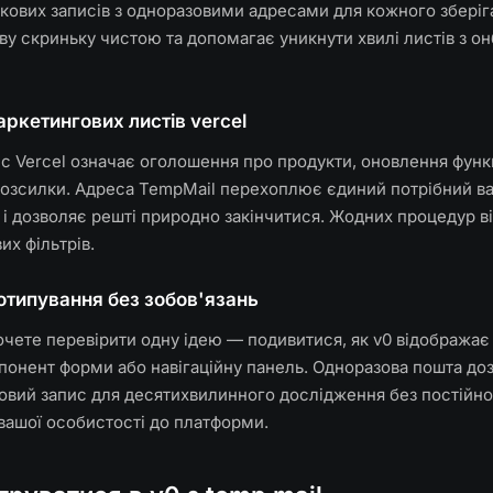
кових записів з одноразовими адресами для кожного зберіг
у скриньку чистою та допомагає уникнути хвилі листів з он
ркетингових листів vercel
с Vercel означає оголошення про продукти, оновлення функц
розсилки. Адреса TempMail перехоплює єдиний потрібний в
і дозволяє решті природно закінчитися. Жодних процедур в
х фільтрів.
отипування без зобов'язань
чете перевірити одну ідею — подивитися, як v0 відображає
понент форми або навігаційну панель. Одноразова пошта до
овий запис для десятихвилинного дослідження без постійно
вашої особистості до платформи.