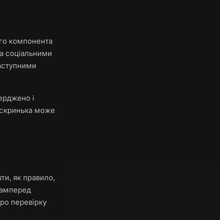
ого компонента
та соціальними
наступними
ерджено і
 скринька може
ти, як правило,
самперед
ро перевірку