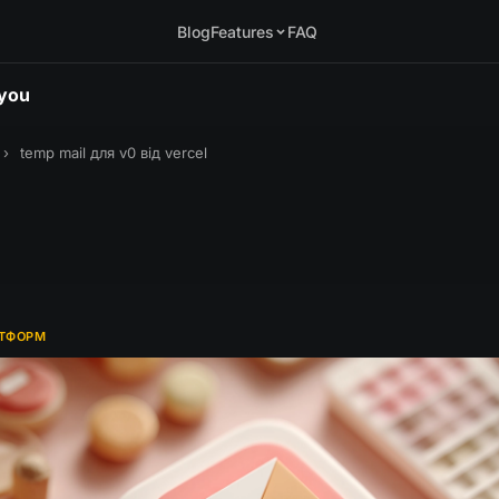
Blog
Features
FAQ
.you
›
temp mail для v0 від vercel
АТФОРМ