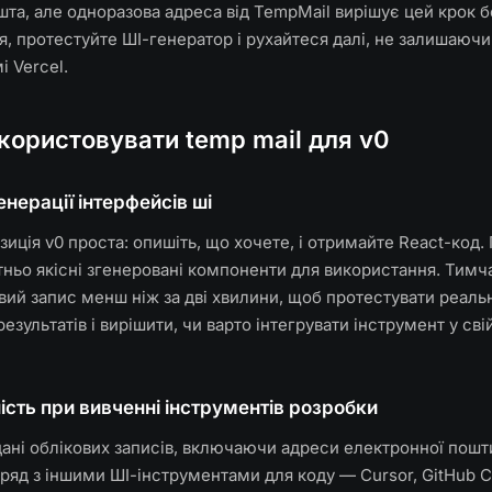
та, але одноразова адреса від TempMail вирішує цей крок 
, протестуйте ШІ-генератор і рухайтеся далі, не залишаюч
і Vercel.
користовувати temp mail для v0
енерації інтерфейсів шi
зиція v0 проста: опишіть, що хочете, і отримайте React-код.
тньо якісні згенеровані компоненти для використання. Тим
вий запис менш ніж за дві хвилини, щоб протестувати реаль
результатів і вирішити, чи варто інтегрувати інструмент у св
ість при вивченні інструментів розробки
дані облікових записів, включаючи адреси електронної пошт
ряд з іншими ШІ-інструментами для коду — Cursor, GitHub Co