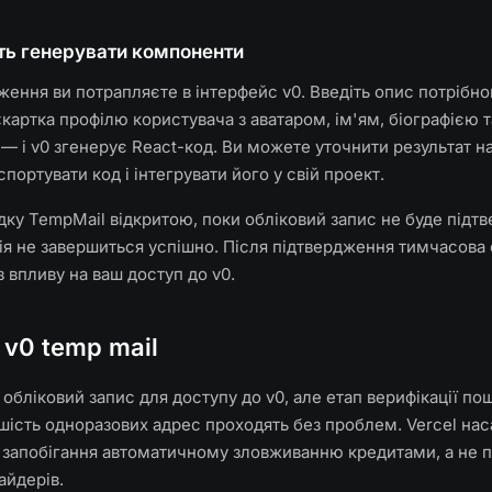
іть генерувати компоненти
ження ви потрапляєте в інтерфейс v0. Введіть опис потрібн
картка профілю користувача з аватаром, ім'ям, біографією 
— і v0 згенерує React-код. Ви можете уточнити результат 
портувати код і інтегрувати його у свій проект.
ку TempMail відкритою, поки обліковий запис не буде підтв
ія не завершиться успішно. Після підтвердження тимчасова
з впливу на ваш доступ до v0.
 v0 temp mail
 обліковий запис для доступу до v0, але етап верифікації пош
шість одноразових адрес проходять без проблем. Vercel на
 запобігання автоматичному зловживанню кредитами, а не п
айдерів.