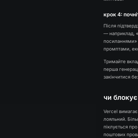
крок 4: почн
Після підтверд
— наприклад, «
посиланнями» 
промптами, екс
Тримайте вклад
перша генерац
закінчитися бе
чи блокує
Vercel вимагає
лояльний. Біль
піклується про
поштових пров