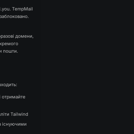
.you. TempMail
 заблоковано.
разові домени,
окремого
и пошти.
входить:
і отримайте
іти Tailwind
 з існуючими