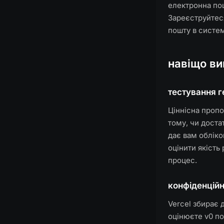
електронна пош
Зареєструйтеся
пошту в систем
навіщо ви
тестування г
Ціннісна пропо
тому, чи доста
дає вам обліко
оцінити якість 
процес.
конфіденційн
Vercel збирає 
оцінюєте v0 по