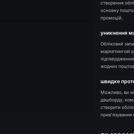
створення облі
основну поштов
промоцій.
уникнення ма
Обліковий запи
маркетингові 
підтвердження 
жодних поштови
швидке прот
Можливо, ви хо
дашборду, ком
створити облік
прив'язування 