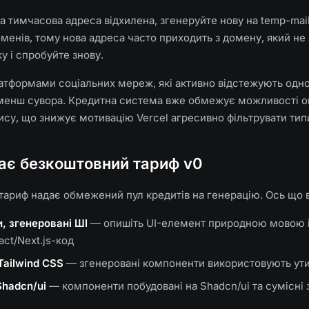
 тимчасова адреса відхилена, згенеруйте нову на temp-mail
оменів, тому нова адреса часто приходить з домену, який не
ку і спробуйте знову.
атформами соціальних мереж, які активно відстежують одно
 менш сувора. Кредитна система вже обмежує можливості 
ису, що знижує мотивацію Vercel агресивно фільтрувати тип
ає безкоштовний тариф v0
тариф надає обмежений пул кредитів на генерацію. Ось що 
, згенеровані ШІ
— опишіть UI-елемент природною мовою 
ct/Next.js-код
Tailwind CSS
— згенеровані компоненти використовують утил
Shadcn/ui
— компоненти побудовані на Shadcn/ui та сумісні