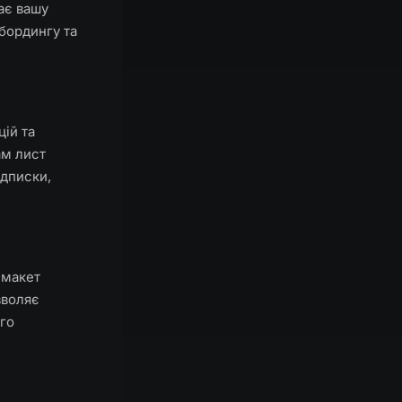
ає вашу
бордингу та
ій та
ам лист
ідписки,
 макет
зволяє
го