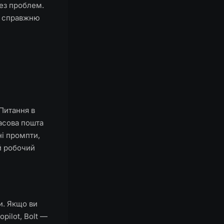
без проблем.
и справжню
 Питання в
часова пошта
ні промпти,
ій робочий
и. Якщо ви
pilot, Bolt —