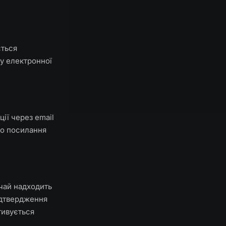
ється
у електронної
ції через email
бо посилання
ичай надходить
ідтвердження
тивується