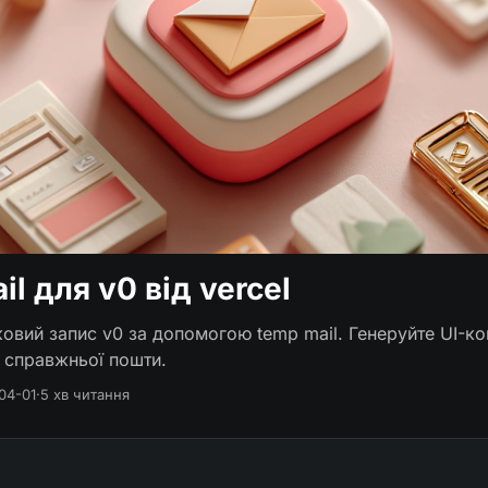
il для v0 від vercel
ковий запис v0 за допомогою temp mail. Генеруйте UI-к
 справжньої пошти.
04-01
·
5 хв читання