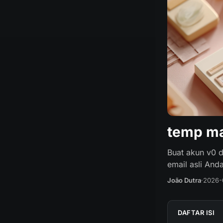
temp ma
Buat akun v0 
email asli Anda
João Dutra
·
2026-
DAFTAR ISI