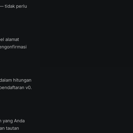
— tidak perlu
pel alamat
mengonfirmasi
a dalam hitungan
 pendaftaran v0.
n yang Anda
an tautan