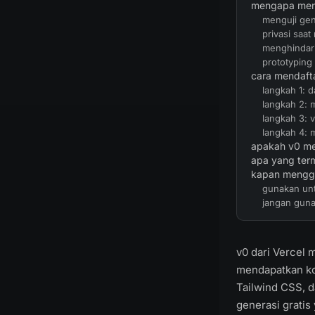
mengapa men
menguji gene
privasi saat
menghindari
prototyping
cara mendaft
langkah 1: 
langkah 2: 
langkah 3: v
langkah 4: 
apakah v0 me
apa yang ter
kapan menggu
gunakan un
jangan gun
v0 dari Vercel
mendapatkan kod
Tailwind CSS, 
generasi gratis