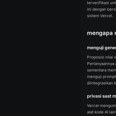
terverifikasi u
ini dengan bersi
sistem Vercel.
mengapa m
menguji genera
Proposisi nilai
Pertanyaannya 
sementara memb
menguji prompt 
diintegrasikan 
privasi saat m
Vercel mengump
alat kode AI la