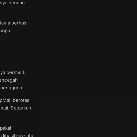
lnya dengan
tama berhasil
tanpa
ya permisif.
mencegah
h pengguna.
pMail berotasi
andai. Segarkan
pakai,
dihasilkan satu