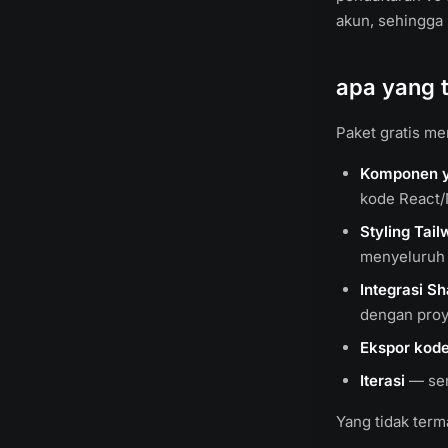
akun, sehingga 
apa yang 
Paket gratis me
Komponen ya
kode React/
Styling Tai
menyeluruh
Integrasi S
dengan proy
Ekspor kod
Iterasi
— sem
Yang tidak term