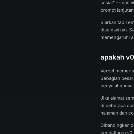
sosial" — dan 
prompt lanjuta
Biarkan tab Tem
diselesaikan. S
memengaruhi ak
apakah v0
Vercel memerluk
Sebagian besar 
penyalahgunaan
Jika alamat sem
di beberapa dom
halaman dan cob
Dibandingkan de
pendaftaran v0 