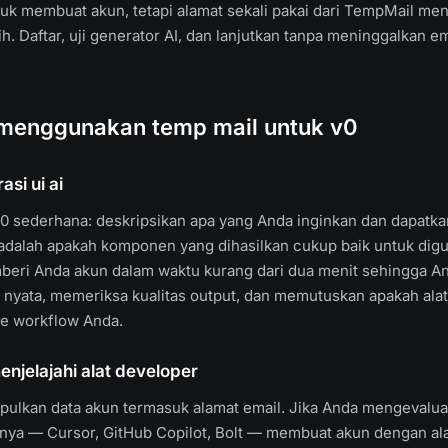
ntuk membuat akun, tetapi alamat sekali pakai dari TempMail me
h. Daftar, uji generator AI, dan lanjutkan tanpa meninggalkan em
enggunakan temp mail untuk v0
si ui ai
 v0 sederhana: deskripsikan apa yang Anda inginkan dan dapatk
adalah apakah komponen yang dihasilkan cukup baik untuk digu
eri Anda akun dalam waktu kurang dari dua menit sehingga A
nyata, memeriksa kualitas output, dan memutuskan apakah alat 
ke workflow Anda.
enjelajahi alat developer
ulkan data akun termasuk alamat email. Jika Anda mengevalua
innya — Cursor, GitHub Copilot, Bolt — membuat akun dengan al