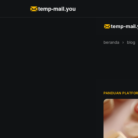
temp-mail.you
temp-mail
beranda
›
blog
PANDUAN PLATFO