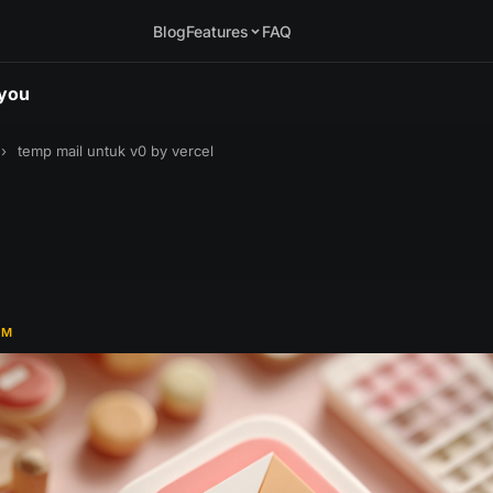
Blog
Features
FAQ
.you
›
temp mail untuk v0 by vercel
RM