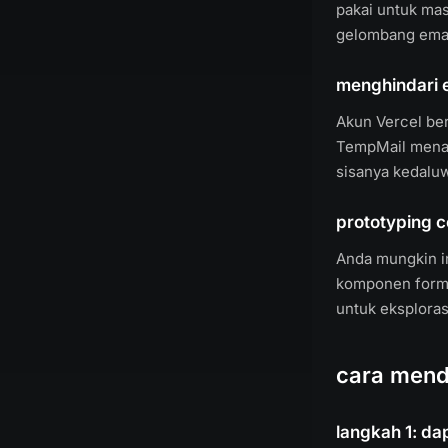
pakai untuk ma
gelombang emai
menghindari e
Akun Vercel be
TempMail menan
sisanya kedaluw
prototyping 
Anda mungkin i
komponen form,
untuk eksploras
cara mend
langkah 1: d