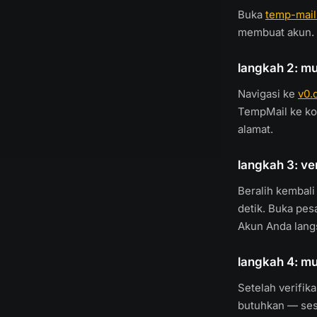
Buka
temp-mail
membuat akun. S
langkah 2: mu
Navigasi ke
v0.
TempMail ke kol
alamat.
langkah 3: ver
Beralih kembali
detik. Buka pes
Akun Anda langs
langkah 4: m
Setelah verifi
butuhkan — sesu