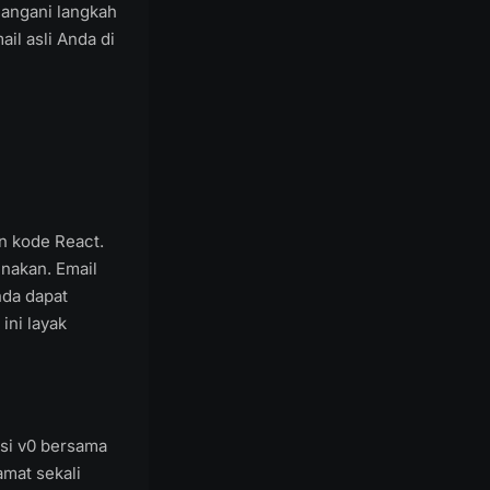
nangani langkah
ail asli Anda di
an kode React.
nakan. Email
nda dapat
ini layak
si v0 bersama
amat sekali