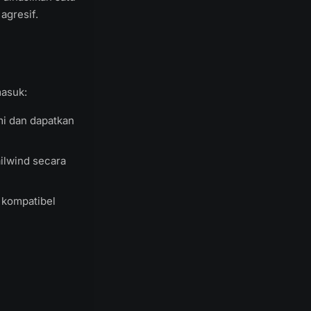
agresif.
masuk:
i dan dapatkan
ilwind secara
 kompatibel