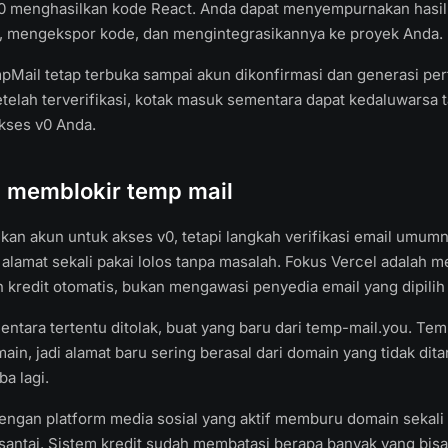
v0 menghasilkan kode React. Anda dapat menyempurnakan hasi
n, mengekspor kode, dan mengintegrasikannya ke proyek Anda.
pMail tetap terbuka sampai akun dikonfirmasi dan generasi per
etelah terverifikasi, kotak masuk sementara dapat kedaluwarsa 
ses v0 Anda.
 memblokir temp mail
an akun untuk akses v0, tetapi langkah verifikasi email umumn
alamat sekali pakai lolos tanpa masalah. Fokus Vercel adalah 
 kredit otomatis, bukan mengawasi penyedia email yang dipili
entara tertentu ditolak, buat yang baru dari temp-mail.you. Tem
ain, jadi alamat baru sering berasal dari domain yang tidak dit
a lagi.
ngan platform media sosial yang aktif memburu domain sekali 
santai. Sistem kredit sudah membatasi berapa banyak yang bisa 