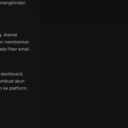
 menghindari
g. Alamat
dan membiarkan
da filter email.
 dashboard,
membuat akun
n ke platform.