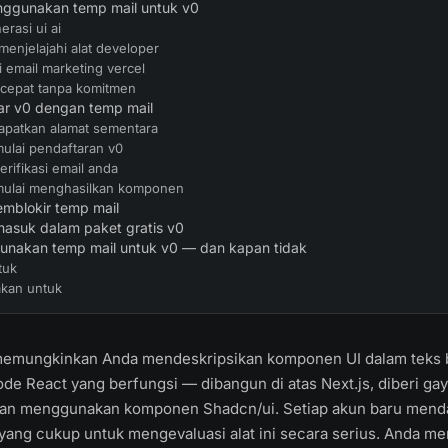
ggunakan temp mail untuk v0
rasi ui ai
 menjelajahi alat developer
 email marketing vercel
 cepat tanpa komitmen
ar v0 dengan temp mail
dapatkan alamat sementara
mulai pendaftaran v0
erifikasi email anda
mulai menghasilkan komponen
mblokir temp mail
masuk dalam paket gratis v0
nakan temp mail untuk v0 — dan kapan tidak
tuk
akan untuk
 memungkinkan Anda mendeskripsikan komponen UI dalam teks 
e React yang berfungsi — dibangun di atas Next.js, diberi ga
dan menggunakan komponen Shadcn/ui. Setiap akun baru menda
 yang cukup untuk mengevaluasi alat ini secara serius. Anda m