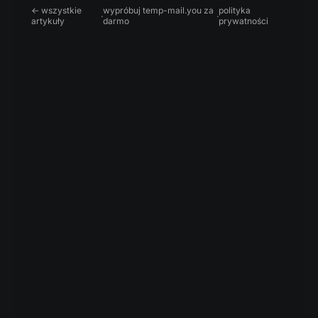
← wszystkie
wypróbuj temp-mail.you za
polityka
·
·
artykuły
darmo
prywatności