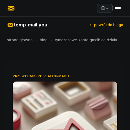
temp-mail.you
← powrót do bloga
strona główna
›
blog
›
tymczasowe konto gmail: co działa
PRZEWODNIKI PO PLATFORMACH