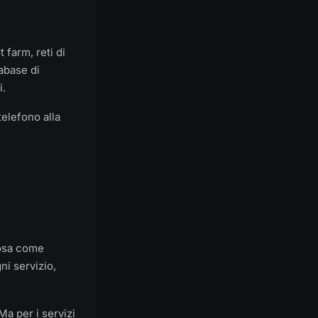
 farm, reti di
tabase di
i.
telefono alla
cosa come
ni servizio,
Ma per i servizi