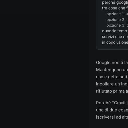
perché google
tre cose che 
opzione 1: u
opzione 2: i
opzione 3: 
quando temp m
servizi che n
in conclusion
Google non ti l
Mantengono uno 
usa e getta noti
incollare un ind
rifiutato prima
Perché "Gmail 
una di due cose
iscriversi ad al