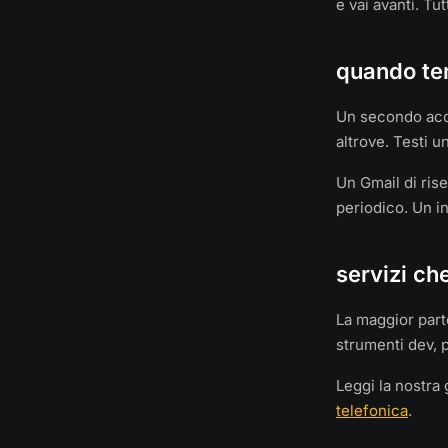
e vai avanti. Tu
quando tem
Un secondo acco
altrove. Testi 
Un Gmail di ris
periodico. Un i
servizi ch
La maggior parte
strumenti dev, 
Leggi la nostra
telefonica
.