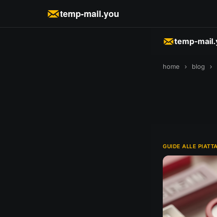
temp-mail.you
temp-mail
home
›
blog
›
GUIDE ALLE PIATT