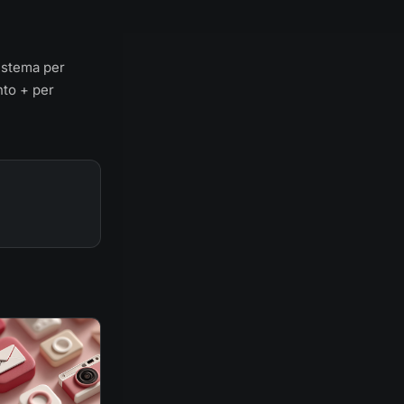
istema per
nto + per