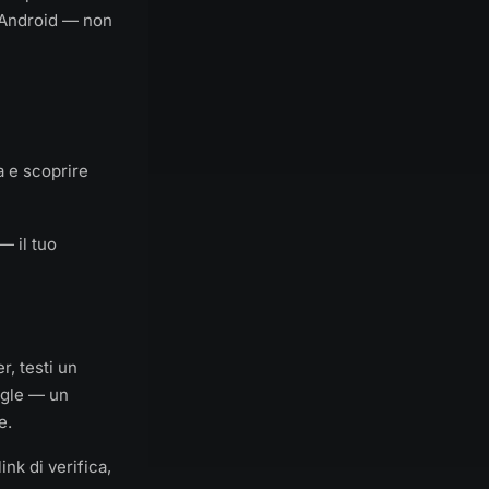
 Android — non
ta e scoprire
— il tuo
r, testi un
ogle — un
e.
ink di verifica,