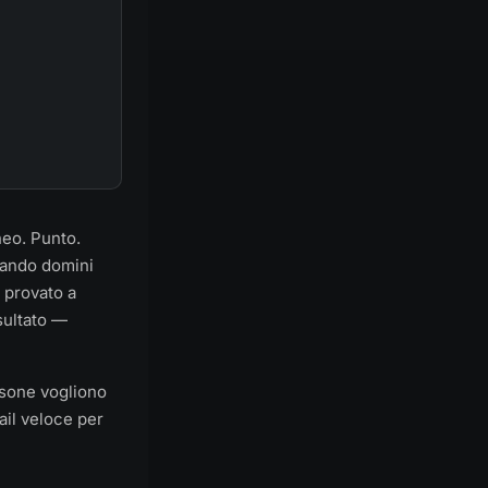
neo. Punto.
iando domini
 provato a
sultato —
rsone vogliono
ail veloce per