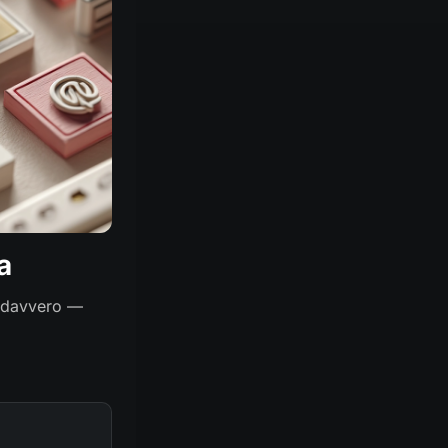
a
a davvero —