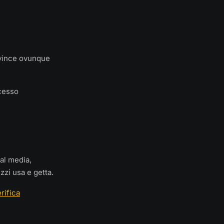
 vince ovunque
ccesso
ial media,
zi usa e getta.
rifica