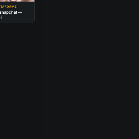
ATTAFORME
 snapchat —
i