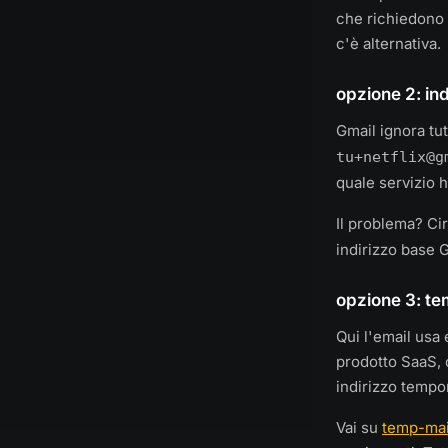
che richiedono
c'è alternativa.
opzione 2: in
Gmail ignora tu
tu+netflix@g
quale servizio h
Il problema? Circ
indirizzo base 
opzione 3: te
Qui l'email usa 
prodotto SaaS, 
indirizzo temp
Vai su
temp-mai