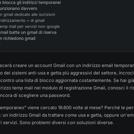
 blocca gli indirizzi temporanei
funzionano davvero
n gmail dedicato alle iscrizioni
ndirizzamento + di gmail
temp mail per servizi non-google
ail batte un gmail di riserva
on richiedono gmail
e
ascerà creare un account Gmail con un indirizzo email tempora
dei sistemi anti-usa e getta più aggressivi del settore, incroc
 contro una lista di blocco aggiornata costantemente. Se hai già
irizzo temp mail nel modulo di registrazione Gmail, conosci il ri
 ancora di scegliere una password.
temporaneo" viene cercato 16.600 volte al mese? Perché le pe
: un indirizzo Gmail da trattare come usa e getta, oppure un'em
tri servizi. Sono problemi diversi con soluzioni diverse.