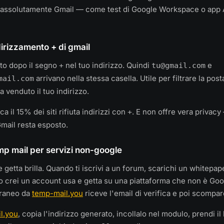
 assolutamente Gmail — come test di Google Workspace o app
dirizzamento + di gmail
tto dopo il segno
nel tuo indirizzo. Quindi
e
+
tu@gmail.com
arrivano nella stessa casella. Utile per filtrare la pos
mail.com
a venduto il tuo indirizzo.
a il 15% dei siti rifiuta indirizzi con
. E non offre vera privacy 
+
Gmail resta esposto.
mp mail per servizi non-google
e getta brilla. Quando ti iscrivi a un forum, scarichi un whitepape
o crei un account usa e getta su una piattaforma che non è Go
oraneo da
temp-mail.you
riceve l'email di verifica e poi scompar
l.you
, copia l'indirizzo generato, incollalo nel modulo, prendi il l