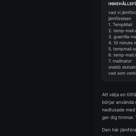
INNEHÅLLSF
vad vi jämför
jämförelsen
1. TempMail
2. temp-mail.
3. guerrilla ma
4. 10 minute m
5. tempmail.s
6. temp-mail.
7. mailinator
snabb slutsat
vad som verkli
Att välja en til
börjar använda 
nedlusade med a
ger dig timmar.
Den här jämföre