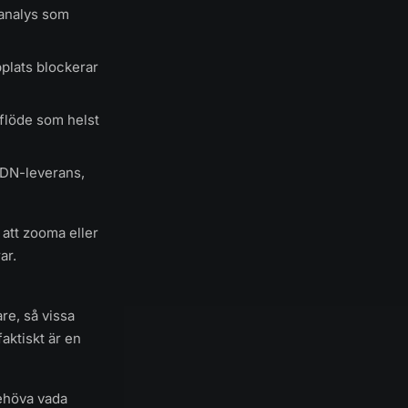
 analys som
bplats blockerar
gsflöde som helst
CDN-leverans,
 att zooma eller
ar.
re, så vissa
faktiskt är en
 behöva vada