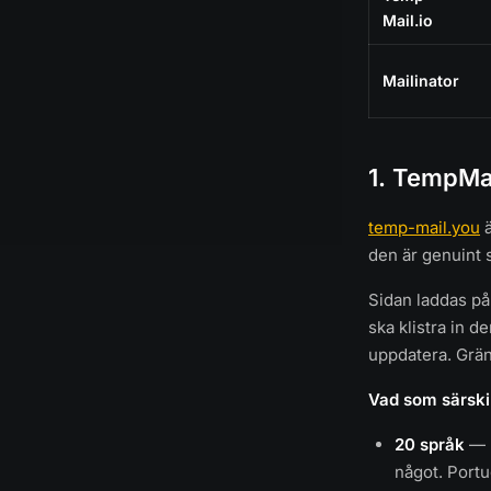
Mail.io
Mailinator
1. TempMa
temp-mail.you
ä
den är genuint 
Sidan laddas på
ska klistra in 
uppdatera. Grän
Vad som särskil
20 språk
— h
något. Portu