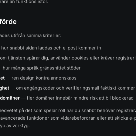
are än funktionslistor.
förde
tades utifrån samma kriterier:
hur snabbt sidan laddas och e-post kommer in
m tjänsten spårar dig, använder cookies eller kräver registrer
 hur många språk gränssnittet stöder
et
— ren design kontra annonskaos
ighet
— om engångskoder och verifieringsmail faktiskt kommer
a domäner
— fler domäner innebär mindre risk att bli blockerad
edvetet på det som spelar roll när du snabbt behöver registrera
vancerade funktioner som vidarebefordran eller att skicka e-p
yp av verktyg.