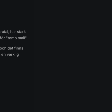
atal, har stark
ör "temp mail".
 och det finns
 en verklig