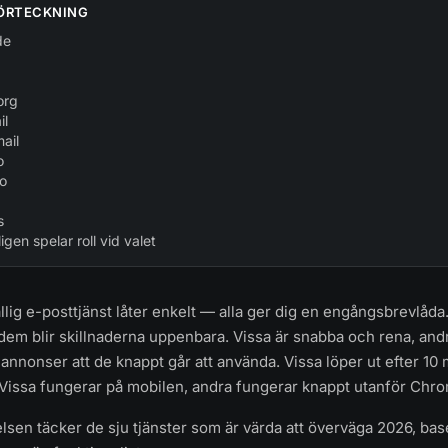
ÖRTECKNING
de
org
il
ail
o
io
s
gen spelar roll vid valet
lfällig e-posttjänst låter enkelt — alla ger dig en engångsbrevlåd
dem blir skillnaderna uppenbara. Vissa är snabba och rena, andr
nnonser att de knappt går att använda. Vissa löper ut efter 10 
 Vissa fungerar på mobilen, andra fungerar knappt utanför Chro
lsen täcker de sju tjänster som är värda att överväga 2026, base