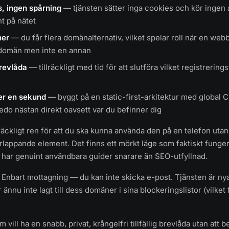
s, ingen spårning
— tjänsten sätter inga cookies och kör ingen
nt på nätet
ner
— du får flera domänalternativ, vilket spelar roll när en web
domän men inte en annan
revlåda
— tillräckligt med tid för att slutföra vilket registrerin
er en sekund
— byggt på en static-first-arkitektur med global 
redo nästan direkt oavsett var du befinner dig
räckligt ren för att du ska kunna använda den på en telefon utan
appande element. Det finns ett mörkt läge som faktiskt funger
har genuint användbara guider snarare än SEO-utfyllnad.
Enbart mottagning — du kan inte skicka e-post. Tjänsten är nya
ännu inte lagt till dess domäner i sina blockeringslistor (vilket 
m vill ha en snabb, privat, krångelfri tillfällig brevlåda utan att