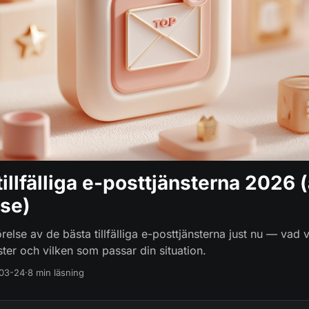
tillfälliga e-posttjänsterna 2026 (
lse)
relse av de bästa tillfälliga e-posttjänsterna just nu — vad v
ster och vilken som passar din situation.
03-24
·
8 min läsning