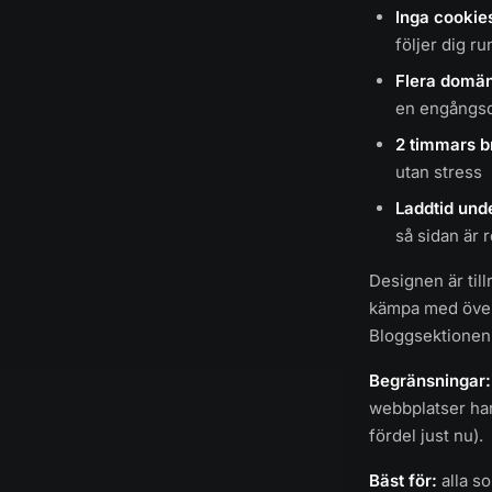
Inga cookie
följer dig ru
Flera domä
en engångs
2 timmars b
utan stress
Laddtid und
så sidan är 
Designen är till
kämpa med överl
Bloggsektionen 
Begränsningar:
webbplatser har 
fördel just nu).
Bäst för:
alla so