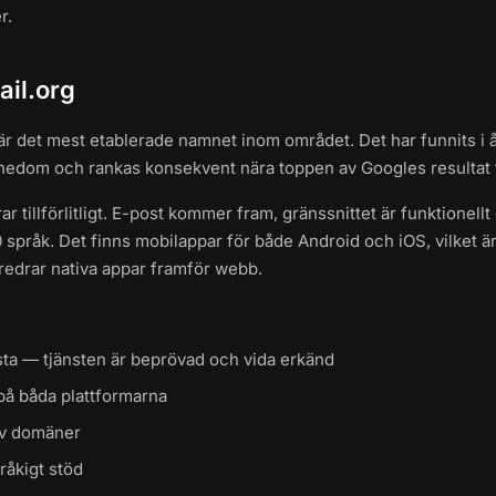
r.
ail.org
är det mest etablerade namnet inom området. Det har funnits i år
edom och rankas konsekvent nära toppen av Googles resultat f
r tillförlitligt. E-post kommer fram, gränssnittet är funktionellt
 språk. Det finns mobilappar för både Android och iOS, vilket är
redrar nativa appar framför webb.
sta — tjänsten är beprövad och vida erkänd
på båda plattformarna
av domäner
pråkigt stöd