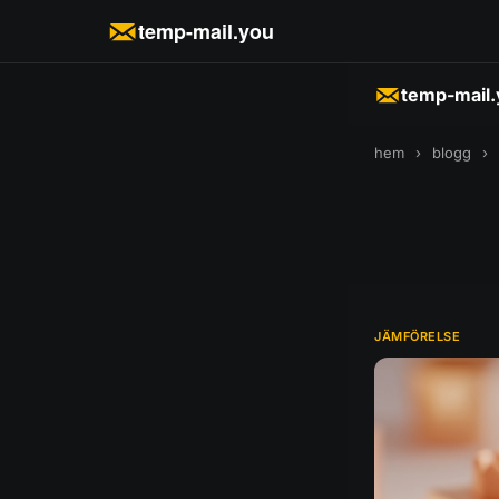
temp-mail.you
temp-mail
hem
›
blogg
›
JÄMFÖRELSE