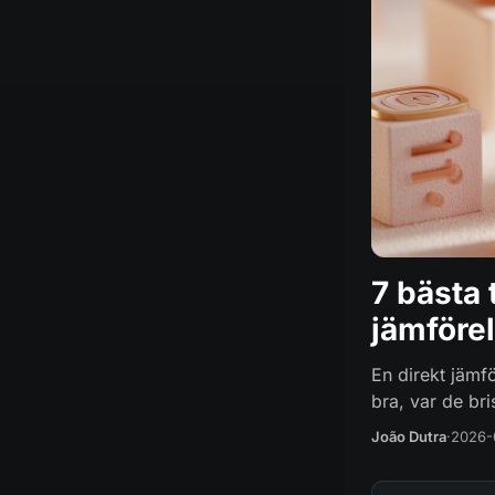
7 bästa 
jämföre
En direkt jämfö
bra, var de bri
João Dutra
·
2026-