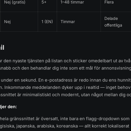
Nej (gratis)
5+
1–48 timmar
Flera
Delade
Nej
1 (EN)
Timmar
offentliga
il
r den nyaste tjänsten på listan och sticker omedelbart ut av två
snabb och den behandlar dig inte som ett mål för annonsvisning
 under en sekund. En e-postadress är redo innan du ens hunnit
den. Inkommande meddelanden dyker upp i realtid — inget behov 
ssnittet är minimalistiskt och modernt, utan något mellan dig o
jer den:
ela gränssnittet är översatt, inte bara en flagg-dropdown som 
gisiska, japanska, arabiska, koreanska — allt korrekt lokaliserat