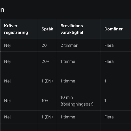
en
Kräver
Brevlådans
Språk
Domäner
registrering
varaktighet
Nej
20
2 timmar
Flera
Nej
20+
1 timme
Flera
Nej
1 (EN)
1 timme
1
10 min
Nej
10+
1
(förlängningsbar)
Nej
1 (EN)
1 timme
Flera