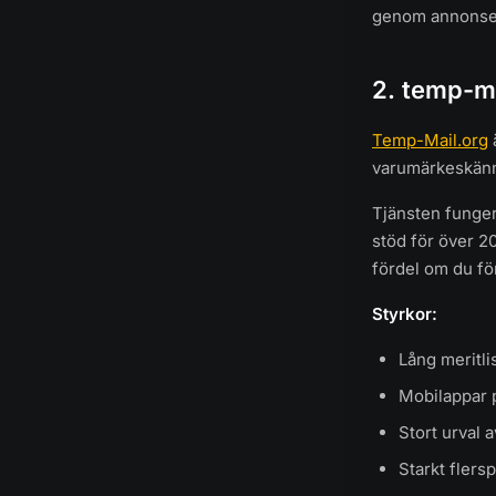
genom annonse
2. temp-m
Temp-Mail.org
varumärkeskänn
Tjänsten fungera
stöd för över 20
fördel om du fö
Styrkor:
Lång meritli
Mobilappar 
Stort urval 
Starkt flers