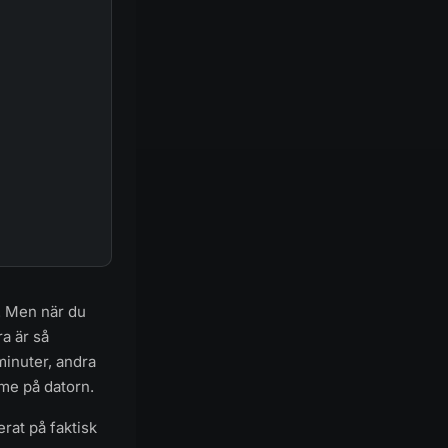
a. Men när du
a är så
minuter, andra
me på datorn.
rat på faktisk