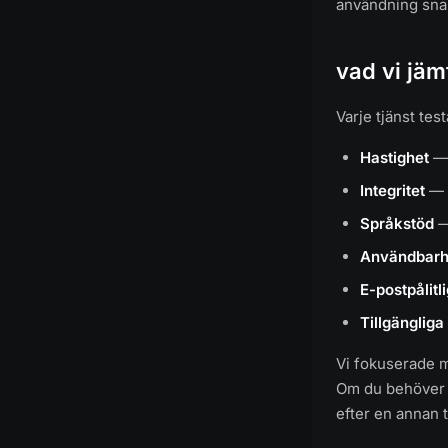
användning snar
vad vi jäm
Varje tjänst tes
Hastighet
— 
Integritet
— o
Språkstöd
—
Användbarh
E-postpålitl
Tillgänglig
Vi fokuserade m
Om du behöver a
efter en annan t