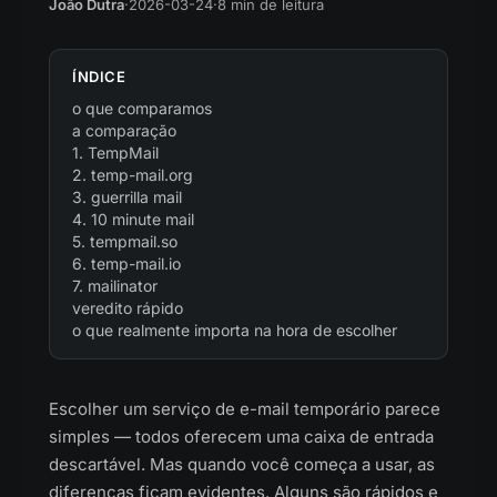
João Dutra
·
2026-03-24
·
8 min de leitura
ÍNDICE
o que comparamos
a comparação
1. TempMail
2. temp-mail.org
3. guerrilla mail
4. 10 minute mail
5. tempmail.so
6. temp-mail.io
7. mailinator
veredito rápido
o que realmente importa na hora de escolher
Escolher um serviço de e-mail temporário parece
simples — todos oferecem uma caixa de entrada
descartável. Mas quando você começa a usar, as
diferenças ficam evidentes. Alguns são rápidos e