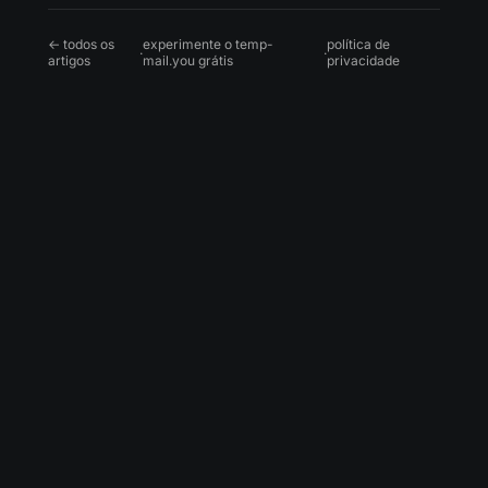
← todos os
experimente o temp-
política de
·
·
artigos
mail.you grátis
privacidade