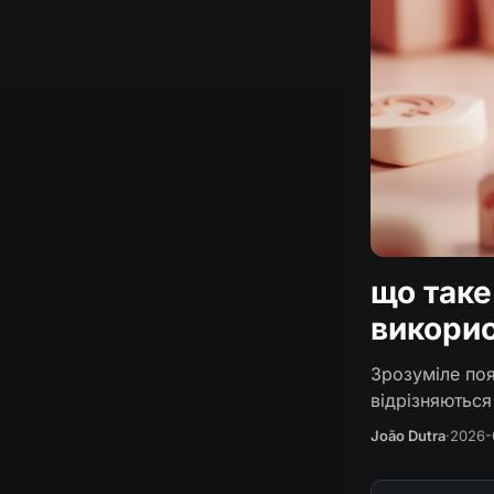
що таке
викорис
Зрозуміле по
відрізняються
João Dutra
·
2026-