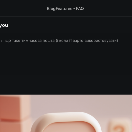
Blog
Features
FAQ
.you
›
що таке тимчасова пошта (і коли її варто використовувати)