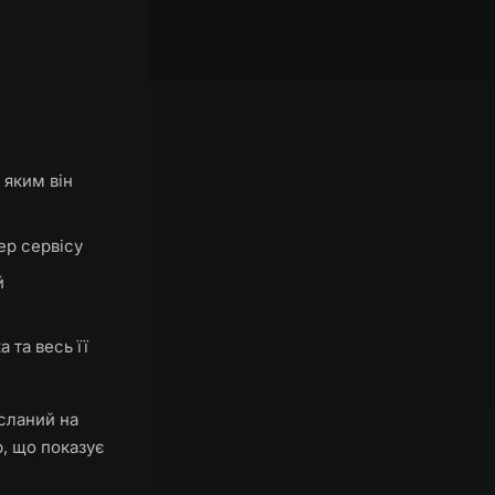
 яким він
ер сервісу
й
 та весь її
ісланий на
р, що показує