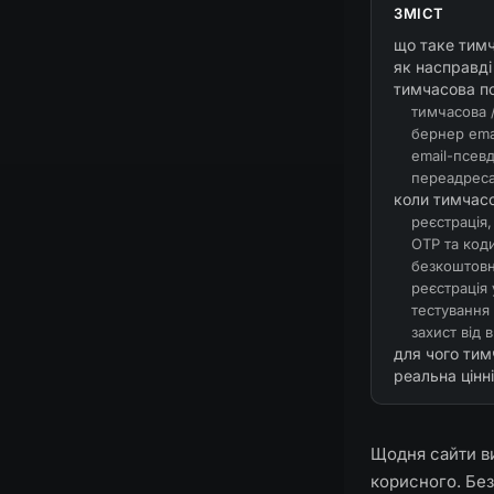
ЗМІСТ
що таке тимч
як насправд
тимчасова по
тимчасова 
бернер emai
email-псев
переадреса
коли тимчас
реєстрація,
OTP та код
безкоштовні
реєстрація 
тестування 
захист від 
для чого тим
реальна цінн
Щодня сайти в
корисного. Без