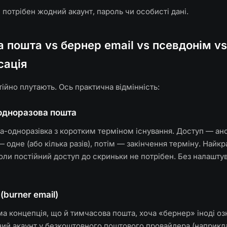
е потрібен жодний акаунт, пароль чи особисті дані.
 пошта vs бернер email vs псевдонім vs
сація
тійно плутають. Ось практична відмінність:
 одноразова пошта
а-одноразівка з коротким терміном існування. Доступ — ан
 одне (або кілька разів), потім — закінчення терміну. Найк
коли постійний доступ до скриньки не потрібен. Без налаштув
(burner email)
ма концепція, що й тимчасова пошта, хоча «бернер» іноді оз
ий акаунт у безкоштовного поштового провайдера (наприкла