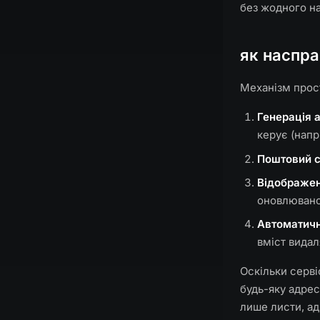
без жодного н
як наспр
Механізм прос
Генерація 
керує (нап
Поштовий 
Відображе
оновлювано
Автоматич
вміст видал
Оскільки серві
будь-яку адрес
лише листи, ад