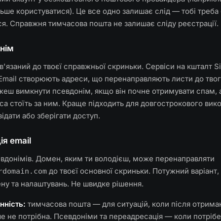
ьше користуватися). Це все одно залишає слід — тобі треба
я. Справжня тимчасова пошта не залишає сліду реєстрації.
нім
'язаний до твоєї справжньої скриньки. Сервіси на кшталт S
 Email створюють адреси, що перенаправляють листи до тво
жеш вимкнути псевдонім, якщо він почне отримувати спам, 
а стоїть за ним. Краще підходить для довгострокового вик
відати або зберігати доступ.
я email
евдонімів. Домен, яким ти володієш, може перенаправляти
до твоєї основної скриньки. Потужний варіант,
rdomain.com
ну та налаштувань. Не швидке рішення.
нність:
тимчасова пошта — для ситуацій, коли після отрима
е не потрібна. Псевдоніми та переадресація — коли потріб