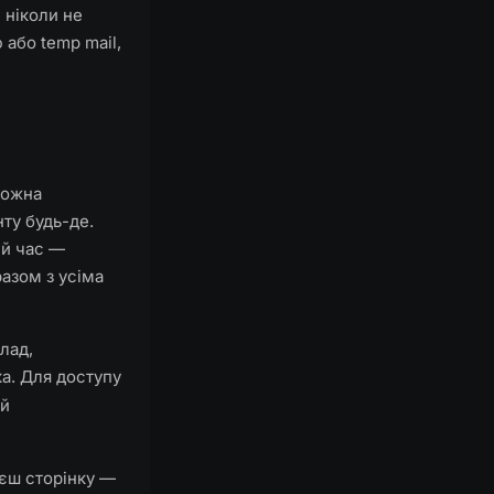
 ніколи не
або temp mail,
можна
ту будь-де.
ий час —
разом з усіма
лад,
ка. Для доступу
ай
єш сторінку —