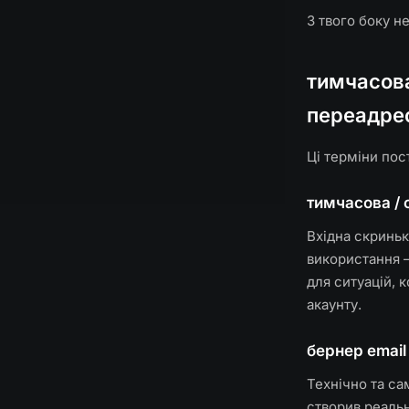
З твого боку н
тимчасова
переадре
Ці терміни пос
тимчасова /
Вхідна скриньк
використання —
для ситуацій, 
акаунту.
бернер email 
Технічно та са
створив реальн