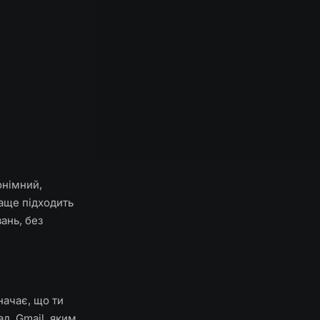
онімний,
раще підходить
ань, без
начає, що ти
д, Gmail, яким