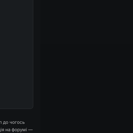
п до чогось
ія на форумі —