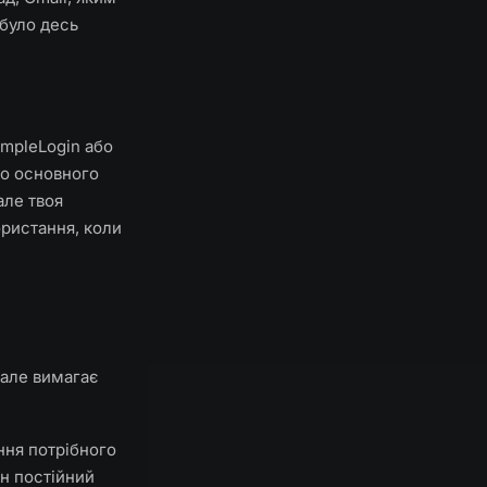
 було десь
impleLogin або
го основного
але твоя
ористання, коли
 але вимагає
ння потрібного
ен постійний