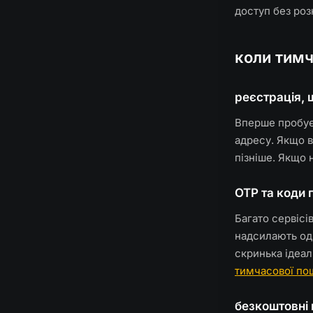
доступ без роз
коли тим
реєстрація, 
Вперше пробує
адресу. Якщо 
пізніше. Якщо
OTP та коди 
Багато сервіс
надсилають одн
скринька ідеал
тимчасової по
безкоштовні 