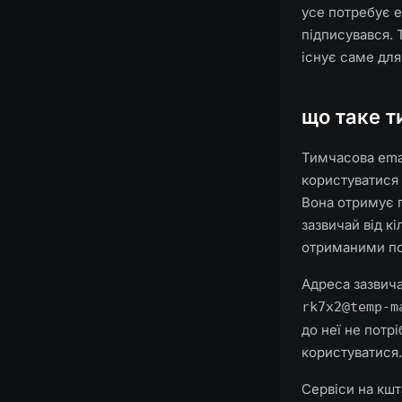
усе потребує e
підписувався. 
існує саме для
що таке т
Тимчасова ema
користуватися 
Вона отримує п
зазвичай від к
отриманими п
Адреса зазвича
rk7x2@temp-ma
до неї не потр
користуватися.
Сервіси на кш