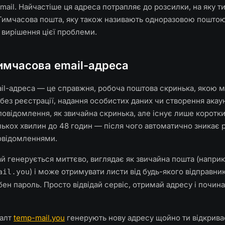
mail. Найчастіше ця адреса потрапляє до розсилки, на яку ти
Тимчасова пошта, яку також називають одноразовою поштою 
 вирішення цієї проблеми.
имчасова email-адреса
il-адреса — це справжня, робоча поштова скринька, якою 
без реєстрації, надання особистих даних чи створення акаун
овідомлення, як звичайна скринька, але існує лише коротк
ількох хвилин до 48 годин — після чого автоматично зникає 
овідомленнями.
й генерується миттєво, виглядає як звичайна пошта (наприк
) і може отримувати листи від будь-якого відправни
il​.you
ібен пароль. Просто відвідай сервіс, отримай адресу і почин
талт
temp-mail.you
генерують нову адресу щойно ти відкрива