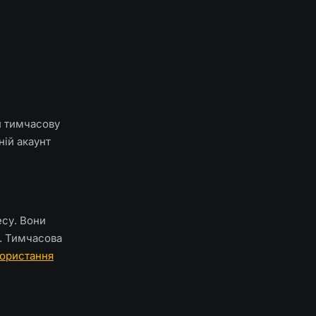
й тимчасову
ій акаунт
есу. Вони
. Тимчасова
користання