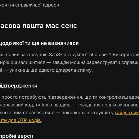
криття справжньої адреси.
часова пошта має сенс
щодо якої ти ще не визначився
ш новий застосунок, SaaS-інструмент або сайт? Використа
вирішиш залишитися — завжди можна зареєструвати справжн
 ні — уникнеш ще одного джерела спаму.
підтвердження
ів просто потребують підтвердження, що ти контролюєш адр
оразовий код, ти його вводиш — і завдання пошти виконане
ьно з цим справляється — покрокова інструкція у
гайді з ви
шти для OTP-кодів
.
пробні версії