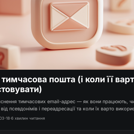
 тимчасова пошта (і коли її вар
товувати)
яснення тимчасових email-адрес — як вони працюють, ч
 від псевдонімів і переадресації та коли їх варто викори
03-18
·
6 хвилин читання