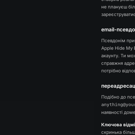
не плануєш біл
зареєструватис
email-псевдо
Псевдонім прив
Apple Hide My
акаунту. Ти мо
справжня адрес
потрібно відпо
переадресаці
Подібно до пс
anything@you
наявності доме
Ключова відмі
скринька більш