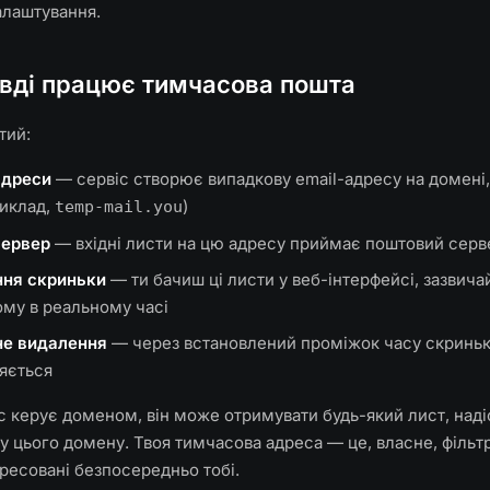
алаштування.
авді працює тимчасова пошта
тий:
адреси
— сервіс створює випадкову email-адресу на домені,
риклад,
)
temp-mail.you
сервер
— вхідні листи на цю адресу приймає поштовий серв
ння скриньки
— ти бачиш ці листи у веб-інтерфейсі, зазвича
му в реальному часі
не видалення
— через встановлений проміжок часу скринька
яється
с керує доменом, він може отримувати будь-який лист, над
у цього домену. Твоя тимчасова адреса — це, власне, фільт
ресовані безпосередньо тобі.