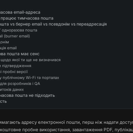
асова email-адреса
і працює тимчасова пошта
шта vs бернер email vs псевдонім vs переадресація
/ одноразова пошта
l (burner email)
донім
ція email
ова пошта має сенс
 щодо якої ти ще не визначився
и підтвердження
 пробні версії
у публічному Wi-Fi та порталах
для розробників і QA
витоків даних
часова пошта не підходить
ість
имагають адресу електронної пошти, перш ніж надати досту
коштовне пробне використання, завантаження PDF, публікац