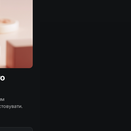
то
им
стовувати.