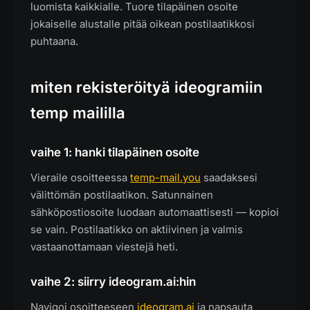
luomista kaikkialle. Tuore tilapäinen osoite
jokaiselle alustalle pitää oikean postilaatikkosi
puhtaana.
miten rekisteröityä ideogramiin
temp maililla
vaihe 1: hanki tilapäinen osoite
Vieraile osoitteessa
temp-mail.you
saadaksesi
välittömän postilaatikon. Satunnainen
sähköpostiosoite luodaan automaattisesti — kopioi
se vain. Postilaatikko on aktiivinen ja valmis
vastaanottamaan viestejä heti.
vaihe 2: siirry ideogram.ai:hin
Navigoi osoitteeseen
ideogram.ai
ja napsauta