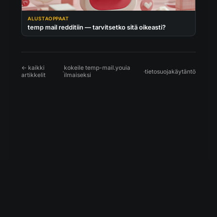
ALUSTAOPPAAT
temp mail redditiin — tarvitsetko sitä oikeasti?
← kaikki
kokeile temp-mail.youia
·
·
tietosuojakäytäntö
artikkelit
ilmaiseksi