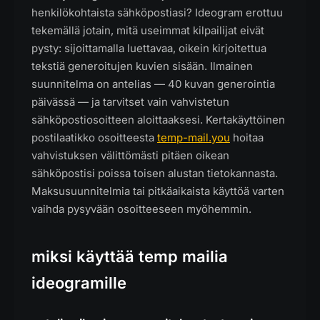
henkilökohtaista sähköpostiasi? Ideogram erottuu
tekemällä jotain, mitä useimmat kilpailijat eivät
pysty: sijoittamalla luettavaa, oikein kirjoitettua
tekstiä generoitujen kuvien sisään. Ilmainen
suunnitelma on antelias — 40 kuvan generointia
päivässä — ja tarvitset vain vahvistetun
sähköpostiosoitteen aloittaaksesi. Kertakäyttöinen
postilaatikko osoitteesta
temp-mail.you
hoitaa
vahvistuksen välittömästi pitäen oikean
sähköpostisi poissa toisen alustan tietokannasta.
Maksusuunnitelmia tai pitkäaikaista käyttöä varten
vaihda pysyvään osoitteeseen myöhemmin.
miksi käyttää temp mailia
ideogramille