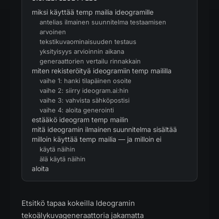
miksi käyttää temp mailia ideogramille
antelias ilmainen suunnitelma testaamisen
arvoinen
tekstikuvaominaisuuden testaus
yksityisyys arvioinnin aikana
generaattorien vertailu rinnakkain
miten rekisteröityä ideogramiin temp maililla
vaihe 1: hanki tilapäinen osoite
vaihe 2: siirry ideogram.ai:hin
vaihe 3: vahvista sähköpostisi
vaihe 4: aloita generointi
estääkö ideogram temp mailin
mitä ideogramin ilmainen suunnitelma sisältää
milloin käyttää temp mailia — ja milloin ei
käytä näihin
älä käytä näihin
aloita
Etsitkö tapaa kokeilla Ideogramin
tekoälykuvageneraattoria jakamatta