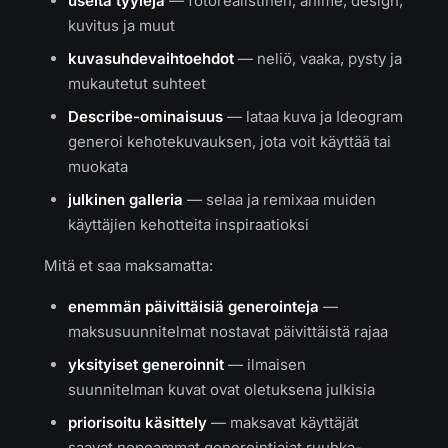
useita tyylejä
— fotorealistinen, anime, design,
kuvitus ja muut
kuvasuhdevaihtoehdot
— neliö, vaaka, pysty ja
mukautetut suhteet
Describe-ominaisuus
— lataa kuva ja Ideogram
generoi kehotekuvauksen, jota voit käyttää tai
muokata
julkinen galleria
— selaa ja remixaa muiden
käyttäjien kehotteita inspiraatioksi
Mitä et saa maksamatta:
enemmän päivittäisiä generointeja
—
maksusuunnitelmat nostavat päivittäistä rajaa
yksityiset generoinnit
— ilmaisen
suunnitelman kuvat ovat oletuksena julkisia
priorisoitu käsittely
— maksavat käyttäjät
saavat nopeammat generointiajat ruuhka-