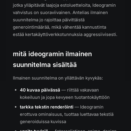
jotka ylläpitävät laajoja estoluetteloita, Ideogramin
vahvistus on suoraviivainen. Antelias ilmainen
suunnitelma jo rajoittaa päivittäistä
generointimäärää, mikä vähentää kannustinta
estää kertakäyttöverkkotunnuksia aggressiivisesti.
mitä ideogramin ilmainen
suunnitelma sisältää
Ilmainen suunnitelma on yllättävän kyvykäs:
40 kuvaa päivässä
— riittää vakavaan
kokeiluun ja jopa kevyeen tuotantokäyttöön
tarkka tekstin renderöinti
— Ideogramin
erottuva ominaisuus, tuottaa luettavaa tekstiä
generoiduissa kuvissa