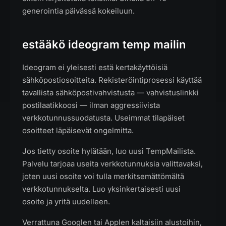
generointia päivässä kokeiluun.
estääkö ideogram temp mailin
Ideogram ei yleisesti estä kertakäyttöisiä
sähköpostiosoitteita. Rekisteröintiprosessi käyttää
tavallista sähköpostivahvistusta — vahvistuslinkki
postilaatikkoosi — ilman aggressiivista
verkkotunnussuodatusta. Useimmat tilapäiset
osoitteet läpäisevät ongelmitta.
Jos tietty osoite hylätään, luo uusi TempMailista.
Palvelu tarjoaa useita verkkotunnuksia valittavaksi,
joten uusi osoite voi tulla merkitsemättömältä
verkkotunnukselta. Luo yksinkertaisesti uusi
osoite ja yritä uudelleen.
Verrattuna Googlen tai Applen kaltaisiin alustoihin,