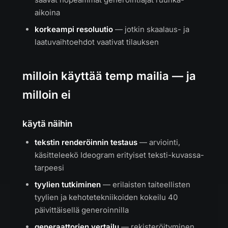
aikoina
korkeampi resoluutio
— jotkin skaalaus- ja
laatuvaihtoehdot vaativat tilauksen
milloin käyttää temp mailia — ja
milloin ei
käytä näihin
tekstin renderöinnin testaus
— arviointi,
käsitteleekö Ideogram erityiset teksti-kuvassa-
tarpeesi
tyylien tutkiminen
— erilaisten taiteellisten
tyylien ja kehotetekniikoiden kokeilu 40
päivittäisellä generoinnilla
generaattorien vertailu
— rekisteröityminen