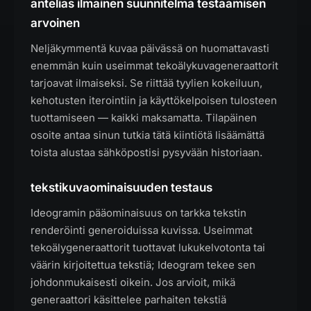
antelias ilmainen suunnitelma testaamisen
arvoinen
Neljäkymmentä kuvaa päivässä on huomattavasti
enemmän kuin useimmat tekoälykuvageneraattorit
tarjoavat ilmaiseksi. Se riittää tyylien kokeiluun,
kehotusten iterointiin ja käyttökelpoisen tulosteen
tuottamiseen — kaikki maksamatta. Tilapäinen
osoite antaa sinun tutkia tätä kiintiötä lisäämättä
toista alustaa sähköpostisi pysyvään historiaan.
tekstikuvaominaisuuden testaus
Ideogramin pääominaisuus on tarkka tekstin
renderöinti generoiduissa kuvissa. Useimmat
tekoälygeneraattorit tuottavat lukukelvotonta tai
väärin kirjoitettua tekstiä; Ideogram tekee sen
johdonmukaisesti oikein. Jos arvioit, mikä
generaattori käsittelee parhaiten tekstiä