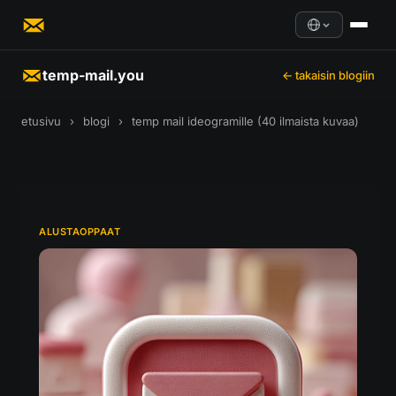
temp-mail.you
← takaisin blogiin
etusivu
›
blogi
›
temp mail ideogramille (40 ilmaista kuvaa)
ALUSTAOPPAAT