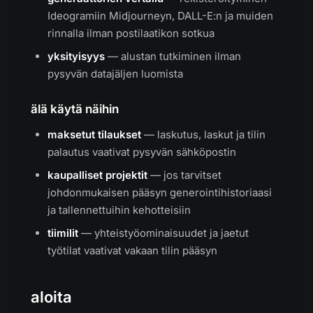
Ideogramiin Midjourneyn, DALL-E:n ja muiden
rinnalla ilman postilaatikon sotkua
yksityisyys
— alustan tutkiminen ilman
pysyvän datajäljen luomista
älä käytä näihin
maksetut tilaukset
— laskutus, laskut ja tilin
palautus vaativat pysyvän sähköpostin
kaupalliset projektit
— jos tarvitset
johdonmukaisen pääsyn generointihistoriaasi
ja tallennettuihin kehotteisiin
tiimilit
— yhteistyöominaisuudet ja jaetut
työtilat vaativat vakaan tilin pääsyn
aloita