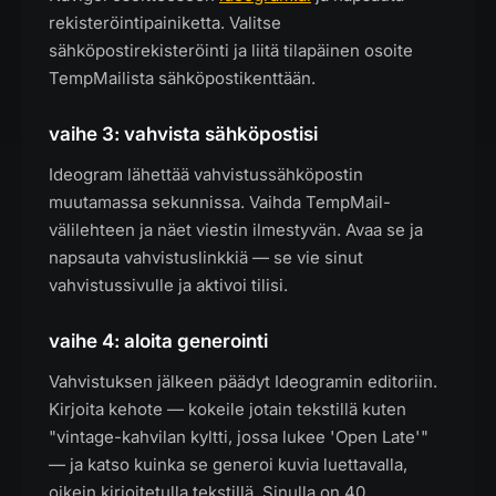
rekisteröintipainiketta. Valitse
sähköpostirekisteröinti ja liitä tilapäinen osoite
TempMailista sähköpostikenttään.
vaihe 3: vahvista sähköpostisi
Ideogram lähettää vahvistussähköpostin
muutamassa sekunnissa. Vaihda TempMail-
välilehteen ja näet viestin ilmestyvän. Avaa se ja
napsauta vahvistuslinkkiä — se vie sinut
vahvistussivulle ja aktivoi tilisi.
vaihe 4: aloita generointi
Vahvistuksen jälkeen päädyt Ideogramin editoriin.
Kirjoita kehote — kokeile jotain tekstillä kuten
"vintage-kahvilan kyltti, jossa lukee 'Open Late'"
— ja katso kuinka se generoi kuvia luettavalla,
oikein kirjoitetulla tekstillä. Sinulla on 40