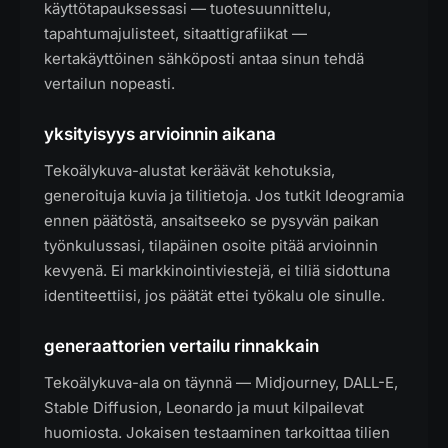
käyttötapauksessasi — tuotesuunnittelu,
tapahtumajulisteet, sitaattigrafiikat —
kertakäyttöinen sähköposti antaa sinun tehdä
vertailun nopeasti.
yksityisyys arvioinnin aikana
Tekoälykuva-alustat keräävät kehotuksia,
generoituja kuvia ja tilitietoja. Jos tutkit Ideogramia
ennen päätöstä, ansaitseeko se pysyvän paikan
työnkulussasi, tilapäinen osoite pitää arvioinnin
kevyenä. Ei markkinointiviestejä, ei tiliä sidottuna
identiteettiisi, jos päätät ettei työkalu ole sinulle.
generaattorien vertailu rinnakkain
Tekoälykuva-ala on täynnä — Midjourney, DALL-E,
Stable Diffusion, Leonardo ja muut kilpailevat
huomiosta. Jokaisen testaaminen tarkoittaa tilien