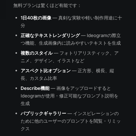
無料プランは驚くほど有能です：
1日40枚の画像
— 真剣な実験や軽い制作用途に十
分
正確なテキストレンダリング
— Ideogramの際立
つ機能、生成画像内に読みやすいテキストを生成
複数のスタイル
— フォトリアリスティック、ア
ニメ、デザイン、イラストなど
アスペクト比オプション
— 正方形、横長、縦
長、カスタム比率
Describe機能
— 画像をアップロードすると
Ideogramが使用・修正可能なプロンプト説明を
生成
パブリックギャラリー
— インスピレーションの
ために他のユーザーのプロンプトを閲覧・リミッ
クス