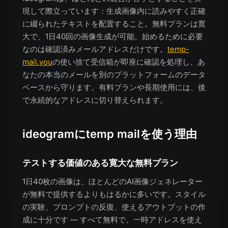
現して際立っています：生成画像内に読みやすく正確
に綴られたテキストを配置すること。無料プランは寛
大で、1日40回の画像生成が可能。始めるために必要
なのは確認済みメールアドレスだけです。
temp-
mail.you
の使い捨て受信箱が即座に確認を処理し、あ
なたの本当のメールを別のプラットフォームのデータ
ベースから守ります。有料プランや長期使用には、後
で永続的なアドレスに切り替えられます。
ideogramにtemp mailを使う理由
テストする価値のある寛大な無料プラン
1日40枚の画像は、ほとんどのAI画像ジェネレーター
が無料で提供するよりもはるかに多いです。スタイル
の実験、プロンプトの反復、使えるアウトプットの作
成に十分です — すべて無料で。一時アドレスを使え