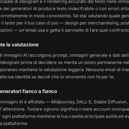
ncipale di Ideogram è il rendering accurato del testo nelle imma
 dei generatori AI produce testo indecifrabile o con errori orto
correttamente in modo consistente. Se stai valutando quale ge
 il testo per il tuo caso d'uso — design per merchandising, post
tazioni — un'email usa e getta ti permette di fare quel confron
te la valutazione
di immagini AI raccolgono prompt, immagini generate e dati del
 Ideogram prima di decidere se merita un posto permanente nel
mporaneo mantiene la valutazione leggera. Nessuna email di ma
lla tua identità se decidi che lo strumento non fa per te.
eneratori fianco a fianco
immagini AI è affollato — Midjourney, DALL-E, Stable Diffusion, 
'attenzione. Testare ognuno significa creare account ovunque.
ogni piattaforma mantiene la tua casella principale pulita ed ev
a piattaforme.