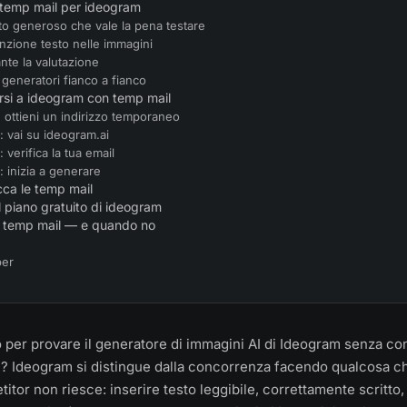
 temp mail per ideogram
ito generoso che vale la pena testare
unzione testo nelle immagini
nte la valutazione
generatori fianco a fianco
rsi a ideogram con temp mail
 ottieni un indirizzo temporaneo
: vai su ideogram.ai
 verifica la tua email
 inizia a generare
ca le temp mail
l piano gratuito di ideogram
 temp mail — e quando no
per
per provare il generatore di immagini AI di Ideogram senza con
? Ideogram si distingue dalla concorrenza facendo qualcosa c
itor non riesce: inserire testo leggibile, correttamente scritto