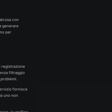
ualcosa con
da generare
rno per
i registrazione
enza filtraggio
 problemi.
ervizio fornisce
 da uno non
cco, la verifica