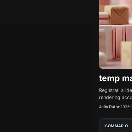
temp ma
Registrati a I
rendering accu
João Dutra
·
2026-
SOMMARIO