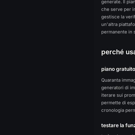
generate. Il pi
che serve per in
gestisce la ver
un'altra piatta
permanente in s
perché us
piano gratuit
Quaranta immagi
generatori di im
iterare sui prom
permette di esp
cronologia perm
testare la fun