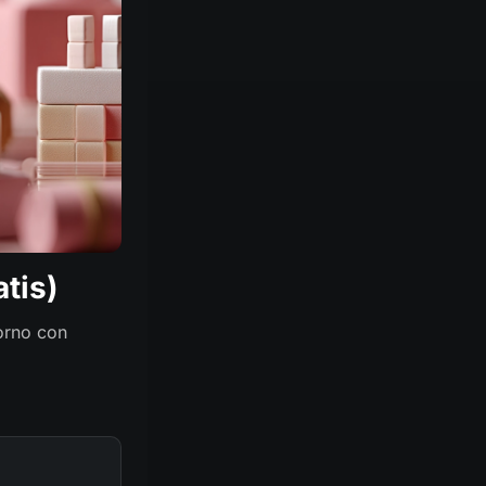
tis)
iorno con