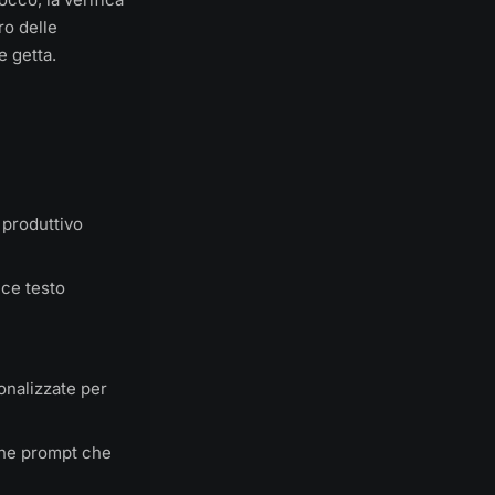
ro delle
e getta.
 produttivo
uce testo
onalizzate per
ne prompt che