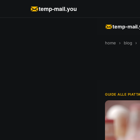
temp-mail.you
temp-mail
home
›
blog
›
GUIDE ALLE PIATT