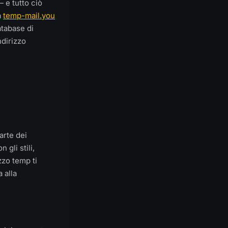
 e tutto ciò
a
temp-mail.you
atabase di
ndirizzo
arte dei
gli stili,
zzo temp ti
 alla