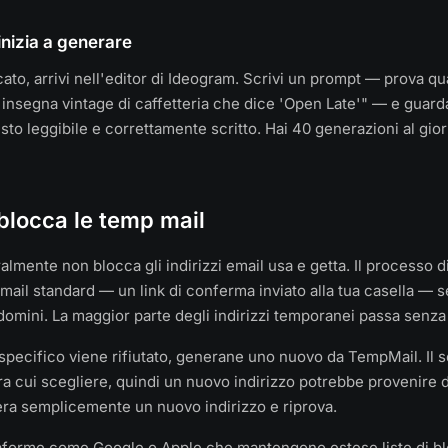
inizia a generare
cato, arrivi nell'editor di Ideogram. Scrivi un prompt — prova q
insegna vintage di caffetteria che dice 'Open Late'" — e guar
sto leggibile e correttamente scritto. Hai 40 generazioni al gio
blocca le temp mail
lmente non blocca gli indirizzi email usa e getta. Il processo d
email standard — un link di conferma inviato alla tua casella — s
domini. La maggior parte degli indirizzi temporanei passa senza
 specifico viene rifiutato, generane uno nuovo da TempMail. Il s
tra cui scegliere, quindi un nuovo indirizzo potrebbe provenire
ra semplicemente un nuovo indirizzo e riprova.
taforme come Google o Apple che mantengono estese liste di blo