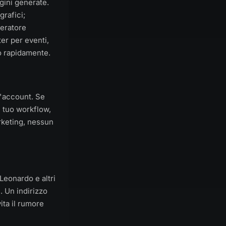
gini generate.
grafici;
neratore
er per eventi,
to rapidamente.
l'account. Se
 tuo workflow,
rketing, nessun
Leonardo e altri
 Un indirizzo
ita il rumore