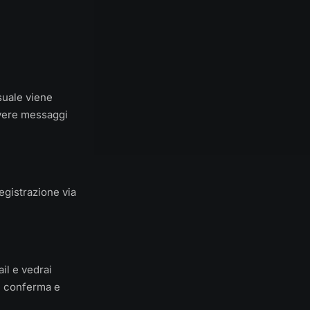
suale viene
evere messaggi
registrazione via
il e vedrai
di conferma e