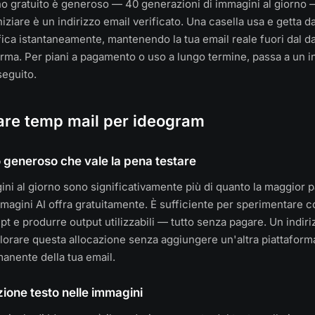
ano gratuito è generoso — 40 generazioni di immagini al giorno —
iziare è un indirizzo email verificato. Una casella usa e getta d
ifica istantaneamente, mantenendo la tua email reale fuori dal d
forma. Per piani a pagamento o uso a lungo termine, passa a un i
eguito.
are temp mail per ideogram
o generoso che vale la pena testare
ni al giorno sono significativamente più di quanto la maggior p
magini AI offra gratuitamente. È sufficiente per sperimentare con 
pt e produrre output utilizzabili — tutto senza pagare. Un indiri
lorare questa allocazione senza aggiungere un'altra piattaforma
anente della tua email.
zione testo nelle immagini