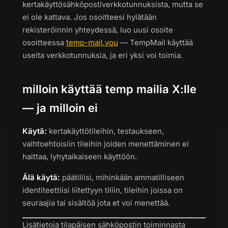
kertakäyttösähköpostiverkkotunnuksista, mutta se
ei ole kattava. Jos osoitteesi hylätään
rekisteröinnin yhteydessä, luo uusi osoite
osoitteessa
temp-mail.you
— TempMail käyttää
useita verkkotunnuksia, ja eri yksi voi toimia.
milloin käyttää temp mailia X:lle
— ja milloin ei
Käytä:
kertakäyttötileihin, testaukseen,
vaihtoehtoisiin tileihin joiden menettäminen ei
haittaa, lyhytaikaiseen käyttöön.
Älä käytä:
päätiliisi, mihinkään ammatilliseen
identiteettiisi liitettyyn tiliin, tileihin joissa on
seuraajia tai sisältöä jota et voi menettää.
Lisätietoja tilapäisen sähköpostin toiminnasta