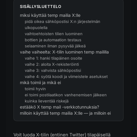
SISÄLLYSLUETTELO
miksi käyttää temp mailia X:lle
pidä oikea sähköpostisi X:n järjestelmän
ulkopuolella
vaihtoehtoisten tilien luominen
bottien ja automaation testaus
selaaminen ilman pysyvää jälkeä
vaihe vaiheelta: X-tilin luominen temp maililla
vaihe 1: hanki tilapäinen osoite
vaihe 2: aloita X-rekisteröinti
vaihe 3: vahvista sähköpostisi
vaihe 4: syötä koodi ja viimeistele asetukset
mikä toimii ja mikä ei
toimii hyvin
ei toimi postilaatikon vanhenemisen jälkeen
kuinka lieventää riskejä
estääkö X temp mail -verkkotunnuksia?
milloin käyttää temp mailia X:lle — ja milloin ei
Voit luoda X-tilin (entinen Twitter) tilapäisellä