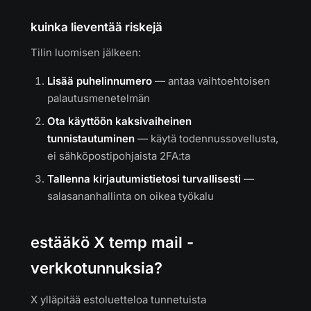
kuinka lieventää riskejä
Tilin luomisen jälkeen:
Lisää puhelinnumero
— antaa vaihtoehtoisen
palautusmenetelmän
Ota käyttöön kaksivaiheinen
tunnistautuminen
— käytä todennussovellusta,
ei sähköpostipohjaista 2FA:ta
Tallenna kirjautumistietosi turvallisesti
—
salasananhallinta on oikea työkalu
estääkö X temp mail -
verkkotunnuksia?
X ylläpitää estoluetteloa tunnetuista