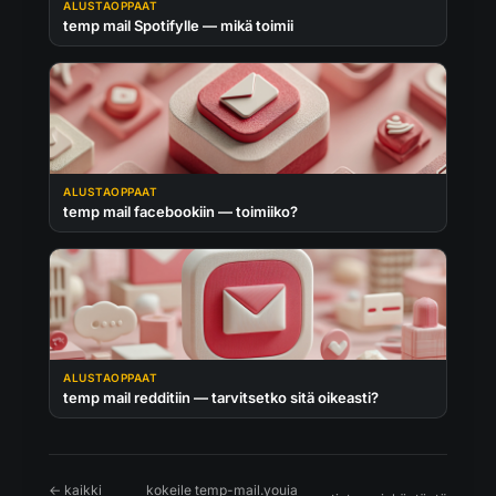
ALUSTAOPPAAT
temp mail Spotifylle — mikä toimii
ALUSTAOPPAAT
temp mail facebookiin — toimiiko?
ALUSTAOPPAAT
temp mail redditiin — tarvitsetko sitä oikeasti?
← kaikki
kokeile temp-mail.youia