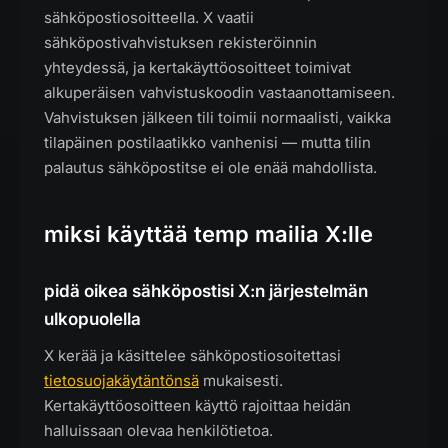
sähköpostiosoitteella. X vaatii
sähköpostivahvistuksen rekisteröinnin
yhteydessä, ja kertakäyttöosoitteet toimivat
alkuperäisen vahvistuskoodin vastaanottamiseen.
Vahvistuksen jälkeen tili toimii normaalisti, vaikka
tilapäinen postilaatikko vanhenisi — mutta tilin
palautus sähköpostitse ei ole enää mahdollista.
miksi käyttää temp mailia X:lle
pidä oikea sähköpostisi X:n järjestelmän
ulkopuolella
X kerää ja käsittelee sähköpostiosoitettasi
tietosuojakäytäntönsä
mukaisesti.
Kertakäyttöosoitteen käyttö rajoittaa heidän
halluissaan olevaa henkilötietoa.