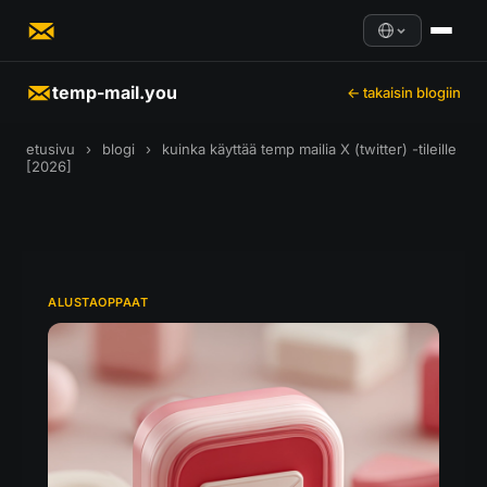
temp-mail.you
← takaisin blogiin
etusivu
›
blogi
›
kuinka käyttää temp mailia X (twitter) -tileille
[2026]
ALUSTAOPPAAT