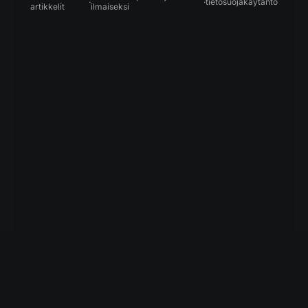
·
·
tietosuojakäytäntö
artikkelit
ilmaiseksi