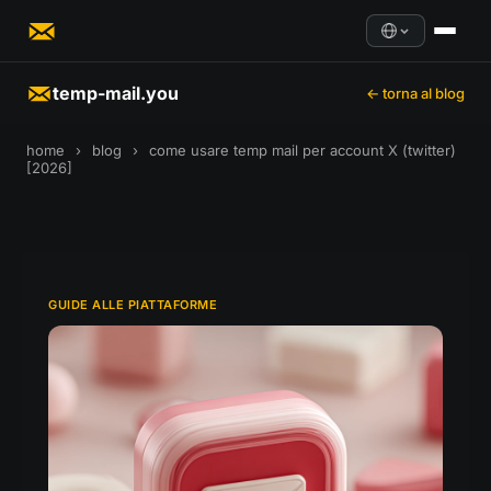
temp-mail.you
← torna al blog
home
›
blog
›
come usare temp mail per account X (twitter)
[2026]
GUIDE ALLE PIATTAFORME