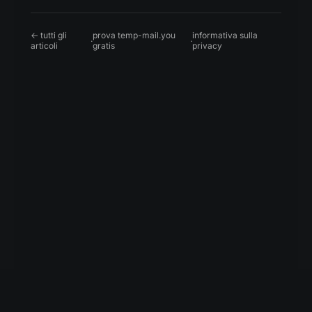
← tutti gli
prova temp-mail.you
informativa sulla
·
·
articoli
gratis
privacy