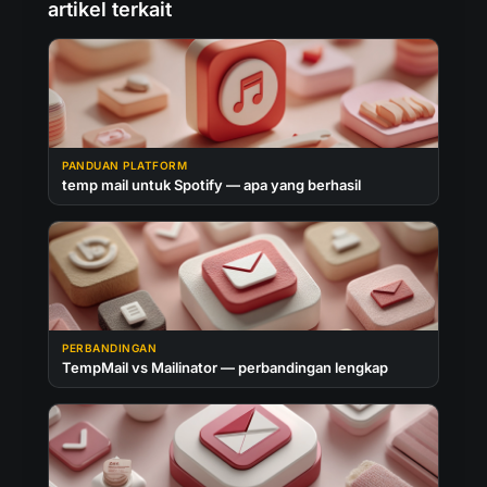
artikel terkait
PANDUAN PLATFORM
temp mail untuk Spotify — apa yang berhasil
PERBANDINGAN
TempMail vs Mailinator — perbandingan lengkap