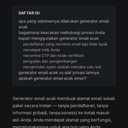
DAFTAR ISI
apa yang sebenarnya dilakukan generator email
acak
bagaimana keacakan melindungi privasi Anda
kapan menggunakan generator email acak
pendaftaran yang meminta email tapi tidak layak
mendapat milik Anda
menerima OTP dan kode verifikasi
pengujian dan pengembangan
menghindari spam setelah interaksi satu kali
generator email acak vs alat privasi lainnya
apakah generator email acak aman?
Generator email acak membuat alamat email sekali
pakai secara instan — tanpa pendaftaran, tanpa
informasi pribadi, tanpa koneksi ke kotak masuk
asli Anda. Anda mendapat alamat yang berfungsi,
menggunakannya untuk apa pun yang Anda