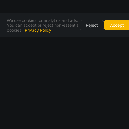
We use cookies for analytics and ads.
You can accept or reject non-essential
Reject
Accept
cookies.
Privacy Policy
temp-mail.you
email sementara gratis, instan, dan anonim. lindungi kotak
masuk asli anda dari spam, bot, dan phishing. tanpa registrasi.
LAYANAN
ALAT
HUKUM
temp mail
Email Sementara
kebijakan privasi