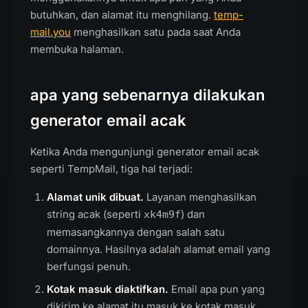
butuhkan, dan alamat itu menghilang.
temp-
mail.you
menghasilkan satu pada saat Anda
membuka halaman.
apa yang sebenarnya dilakukan
generator email acak
Ketika Anda mengunjungi generator email acak
seperti TempMail, tiga hal terjadi:
Alamat unik dibuat.
Layanan menghasilkan
string acak (seperti
) dan
xk4m9f
memasangkannya dengan salah satu
domainnya. Hasilnya adalah alamat email yang
berfungsi penuh.
Kotak masuk diaktifkan.
Email apa pun yang
dikirim ke alamat itu masuk ke kotak masuk