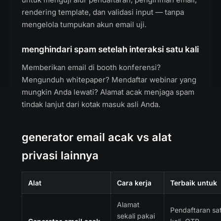
rendering template, dan validasi input — tanpa
mengelola tumpukan akun email uji.
menghindari spam setelah interaksi satu kali
Memberikan email di booth konferensi?
Mengunduh whitepaper? Mendaftar webinar yang
mungkin Anda lewati? Alamat acak menjaga spam
tindak lanjut dari kotak masuk asli Anda.
generator email acak vs alat
privasi lainnya
Alat
Cara kerja
Terbaik untuk
Alamat
Pendaftaran sa
sekali pakai