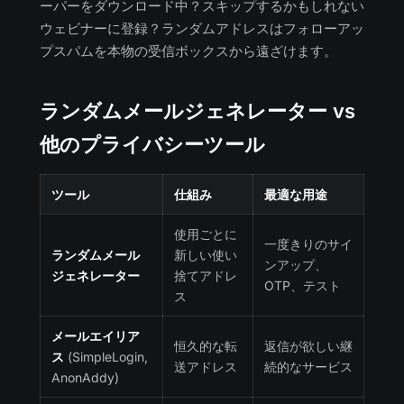
ーパーをダウンロード中？スキップするかもしれない
ウェビナーに登録？ランダムアドレスはフォローアッ
プスパムを本物の受信ボックスから遠ざけます。
ランダムメールジェネレーター vs
他のプライバシーツール
ツール
仕組み
最適な用途
使用ごとに
一度きりのサイ
ランダムメール
新しい使い
ンアップ、
ジェネレーター
捨てアドレ
OTP、テスト
ス
メールエイリア
恒久的な転
返信が欲しい継
ス
(SimpleLogin,
送アドレス
続的なサービス
AnonAddy)