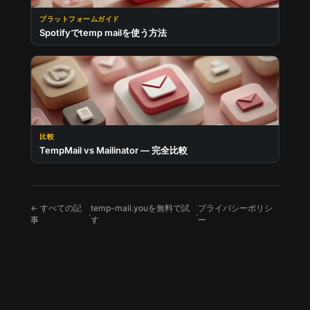
プラットフォームガイド
Spotifyでtemp mailを使う方法
比較
TempMail vs Mailinator — 完全比較
← すべての記
temp-mail.youを無料で試
プライバシーポリシ
·
·
事
す
ー