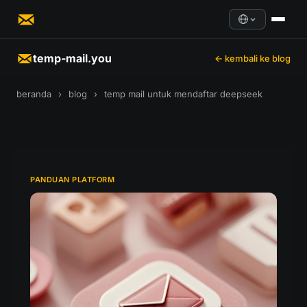
temp-mail.you
← kembali ke blog
beranda
›
blog
›
temp mail untuk mendaftar deepseek
PANDUAN PLATFORM