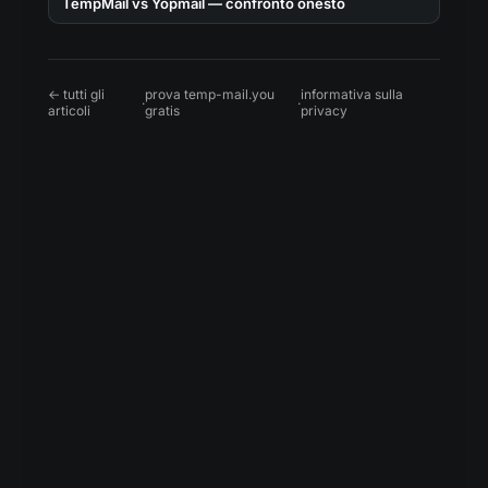
TempMail vs Yopmail — confronto onesto
← tutti gli
prova temp-mail.you
informativa sulla
·
·
articoli
gratis
privacy