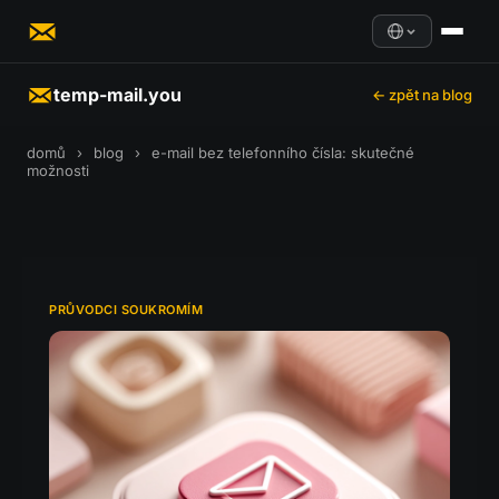
temp-mail.you
← zpět na blog
domů
›
blog
›
e-mail bez telefonního čísla: skutečné
možnosti
PRŮVODCI SOUKROMÍM