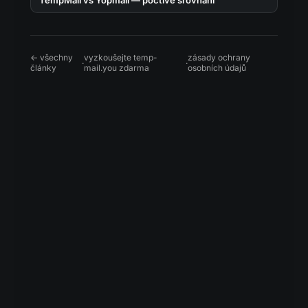
TempMail vs Yopmail — poctivé srovnání
← všechny
vyzkoušejte temp-
zásady ochrany
·
·
články
mail.you zdarma
osobních údajů