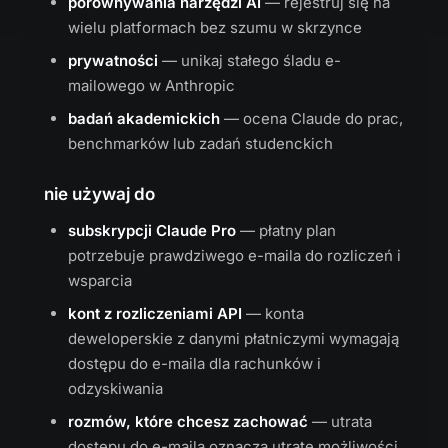
porównywania narzędzi AI
— rejestruj się na
wielu platformach bez szumu w skrzynce
prywatności
— unikaj stałego śladu e-
mailowego w Anthropic
badań akademickich
— ocena Claude do prac,
benchmarków lub zadań studenckich
nie używaj do
subskrypcji Claude Pro
— płatny plan
potrzebuje prawdziwego e-maila do rozliczeń i
wsparcia
kont z rozliczeniami API
— konta
deweloperskie z danymi płatniczymi wymagają
dostępu do e-maila dla rachunków i
odzyskiwania
rozmów, które chcesz zachować
— utrata
dostępu do e-maila oznacza utratę możliwości