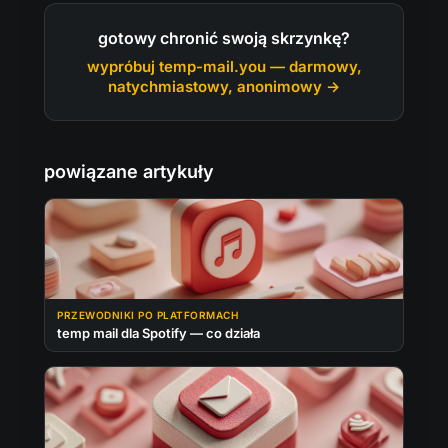
gotowy chronić swoją skrzynkę?
wypróbuj temp-mail.you — darmowy,
natychmiastowy, anonimowy →
powiązane artykuły
PRZEWODNIKI PO PLATFORMACH
temp mail dla Spotify — co działa