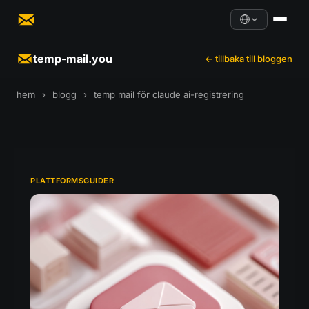
temp-mail.you
← tillbaka till bloggen
hem
›
blogg
›
temp mail för claude ai-registrering
PLATTFORMSGUIDER