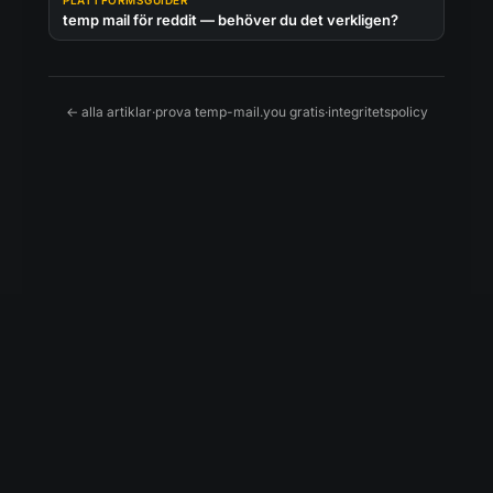
PLATTFORMSGUIDER
temp mail för reddit — behöver du det verkligen?
← alla artiklar
·
prova temp-mail.you gratis
·
integritetspolicy