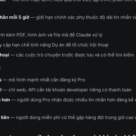
nhắn mỗi 5 giờ
— giới hạn chính xác phụ thuộc độ dài tin nhắn 
h kèm PDF, hình ảnh và file mã để Claude xử lý
 cập hạn chế tính năng Dự án để tổ chức hội thoại
thoại
— các cuộc trò chuyện trước được lưu và có thể tìm kiếm
:
s
— mô hình mạnh nhất cần đăng ký Pro
I
— chỉ web; API cần tài khoản developer riêng có thanh toán
o hơn
— người dùng Pro nhận được nhiều tin nhắn hơn đáng kể 
 tiên
— người dùng miễn phí có thể gặp hàng đợi trong giờ cao