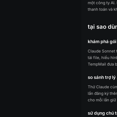
một công ty AI.
thanh toán và k
tại sao dù
khám phá gói 
Claude Sonnet 
tải file, hiểu h
TempMail đưa bạ
so sánh trợ lý 
Thử Claude cùng
lần đăng ký thê
cho mỗi lần giữ
sử dụng chú t