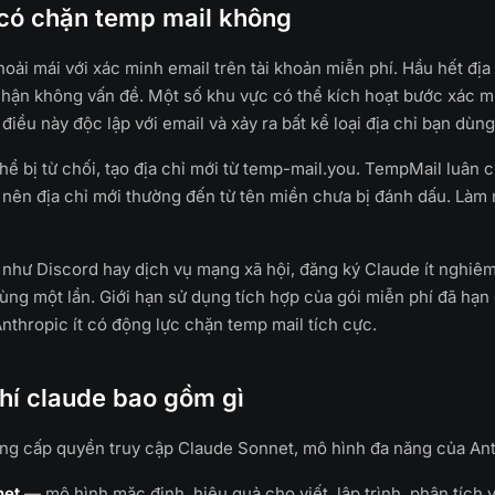
 có chặn temp mail không
hoải mái với xác minh email trên tài khoản miễn phí. Hầu hết đị
hận không vấn đề. Một số khu vực có thể kích hoạt bước xác mi
iều này độc lập với email và xảy ra bất kể loại địa chỉ bạn dùng
thể bị từ chối, tạo địa chỉ mới từ temp-mail.you. TempMail luân 
 nên địa chỉ mới thường đến từ tên miền chưa bị đánh dấu. Làm 
 như Discord hay dịch vụ mạng xã hội, đăng ký Claude ít nghiê
dùng một lần. Giới hạn sử dụng tích hợp của gói miễn phí đã hạ
nthropic ít có động lực chặn temp mail tích cực.
hí claude bao gồm gì
ng cấp quyền truy cập Claude Sonnet, mô hình đa năng của Ant
net
— mô hình mặc định, hiệu quả cho viết, lập trình, phân tích 