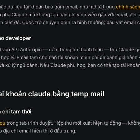
hập dữ liệu tài khoản bao gồm email, như mô tả trong
chính sách
há Claude mà không tạo bản ghi vĩnh viễn gắn với email, địa c
h biệt đó. Cuộc trò chuyện diễn ra bình thường; dấu vết email c
ho developer
ư vào API Anthropic — cần thông tin thanh toán — thử Claude qu
 hợp lý. Email tạm cho bạn tài khoản miễn phí để đánh giá hành 
và xử lý ngữ cảnh. Nếu Claude phù hợp, bạn có thể tạo tài khoả
ài khoản claude bằng temp mail
a chỉ tạm thời
you
trong tab trình duyệt. Hộp thư mới xuất hiện tự động — không
địa chỉ email hiển thị ở đầu trang.