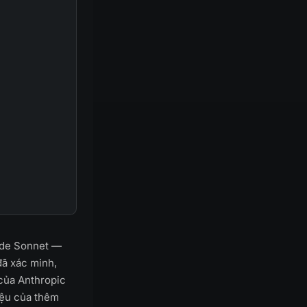
ude Sonnet —
đã xác minh,
 của Anthropic
iệu của thêm