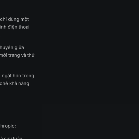
a chỉ dùng một
nh điện thoại
.
chuyển giữa
mới trang và thử
m ngặt hơn trong
n chế khả năng
hropic:
và suy luận