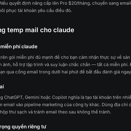
 Nếu quyết định nâng cấp lên Pro $20/tháng, chuyển sang email
hôi phục tài khoản yêu cầu điều đó.
ng temp mail cho claude
miễn phí claude
trên gói miễn phí đủ mạnh để cho bạn cảm nhận thực sự về sản
ình ảnh, hỗ trợ lập trình và suy luận chắc chắn — tất cả miễn phí. 
n qua cổng email trong dưới hai phút để bắt đầu đánh giá ngay
ai
 ChatGPT, Gemini hoặc Copilot nghĩa là tạo tài khoản trên nhi
m email vào pipeline marketing của công ty khác. Dùng địa chỉ 
 hộp thư sạch và tránh email theo sau không thể tránh.
rọng quyền riêng tư