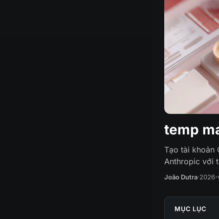
temp ma
Tạo tài khoản 
Anthropic với 
João Dutra
·
2026-
MỤC LỤC