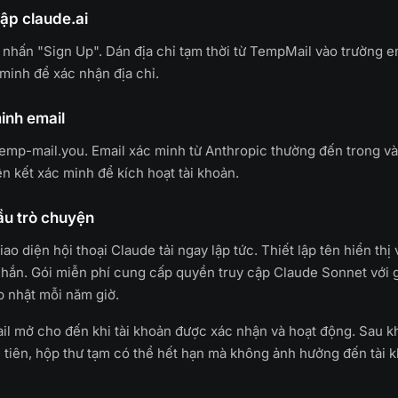
cập claude.ai
 nhấn "Sign Up". Dán địa chỉ tạm thời từ TempMail vào trường e
 minh để xác nhận địa chỉ.
inh email
temp-mail.you. Email xác minh từ Anthropic thường đến trong vài
ên kết xác minh để kích hoạt tài khoản.
ầu trò chuyện
ao diện hội thoại Claude tải ngay lập tức. Thiết lập tên hiển thị 
 nhắn. Gói miễn phí cung cấp quyền truy cập Claude Sonnet với 
 nhật mỗi năm giờ.
l mở cho đến khi tài khoản được xác nhận và hoạt động. Sau k
u tiên, hộp thư tạm có thể hết hạn mà không ảnh hưởng đến tài 