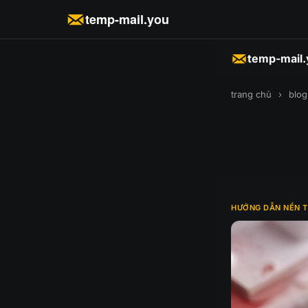
temp-mail.you
temp-mail
trang chủ
›
blog
HƯỚNG DẪN NỀN 