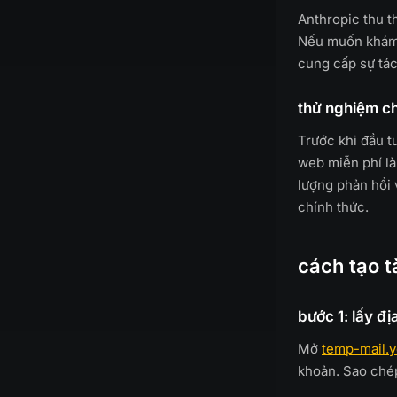
Anthropic thu t
Nếu muốn khám p
cung cấp sự tác
thử nghiệm c
Trước khi đầu t
web miễn phí là
lượng phản hồi 
chính thức.
cách tạo t
bước 1: lấy đị
Mở
temp-mail.
khoản. Sao chép 