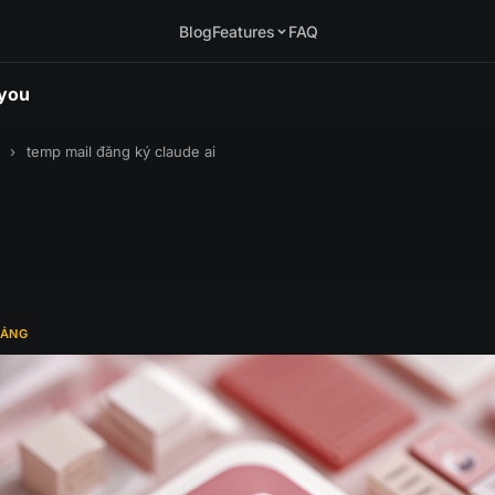
Blog
Features
FAQ
.you
›
temp mail đăng ký claude ai
TẢNG