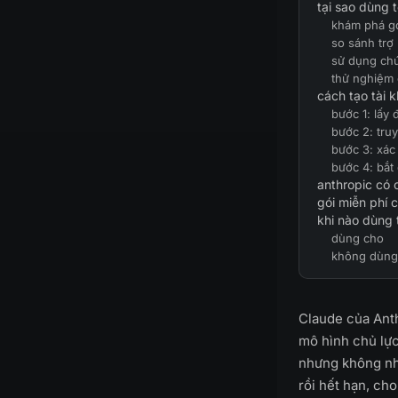
tại sao dùng 
khám phá gó
so sánh trợ l
sử dụng chú
thử nghiệm
cách tạo tài 
bước 1: lấy 
bước 2: truy
bước 3: xác
bước 4: bắt
anthropic có 
gói miễn phí 
khi nào dùng 
dùng cho
không dùng
Claude của Ant
mô hình chủ lực
nhưng không nhấ
rồi hết hạn, ch