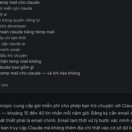
temp mail cho claude
i miễn phí claude
ý ai
 trọng quyền riêng tư
 cho developer
khoản claude bằng temp mail
địa chỉ tạm thời
 cập claude.ai
 minh email
 đầu trò chuyện
chặn temp mail không
claude bao gồm gì
temp mail cho claude — và khi nào không
 cho
hropic cung cấp gói miễn phí cho phép bạn trò chuyện với Cla
 — khoảng 15 đến 40 tin nhắn mỗi năm giờ. Đăng ký cần email 
t thiết phải là email chính. Email tạm thời xử lý bước xác minh
o bạn truy cập Claude mà không thêm địa chỉ thật vào cơ sở dữ l