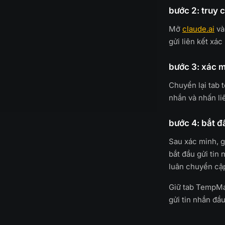
bước 2: truy 
Mở
claude.ai
và
gửi liên kết xác
bước 3: xác m
Chuyển lại tab 
nhắn và nhấn li
bước 4: bắt đ
Sau xác minh, gi
bắt đầu gửi tin
luân chuyển cập
Giữ tab TempMai
gửi tin nhắn đầ