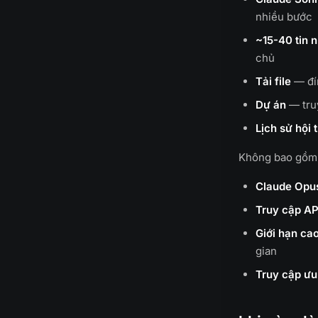
nhiều bước
~15-40 tin 
chủ
Tải file
— đín
Dự án
— truy
Lịch sử hội 
Không bao gồm
Claude Opu
Truy cập AP
Giới hạn ca
gian
Truy cập ưu