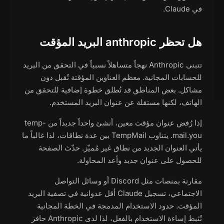
في Claude.
هل تحظر anthropic البريد المؤقت
تتبنى Anthropic نهجاً متساهلاً نسبياً في التحقق من البريد
للحسابات المجانية. معظم العناوين المؤقتة تُقبل دون
مشاكل. بعض المناطق قد تُطلق خطوة إضافية للتحقق من
الهاتف، لكنها مستقلة عن عنوان البريد المستخدم.
إذا رُفض عنوان مؤقت معين، أنشئ واحداً جديداً من temp-
mail.you. يتناوب TempMail بين عدة نطاقات، لذا غالباً ما
يأتي العنوان الجديد من نطاق غير مُميّز. حدّث الصفحة
للحصول على عنوان جديد وأعد المحاولة.
مقارنة بمنصات مثل Discord أو وسائل التواصل
الاجتماعي، تسجيل Claude أقل عدوانية في تصفية البريد
المؤقت. حدود الاستخدام المدمجة في الخطة المجانية
تُثبط إساءة الاستخدام بالفعل، لذا لدى Anthropic حافز