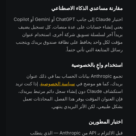
مقارنة مساعدي الذكاء الاصطناعي
اختبار Claude إلى جانب ChatGPT أو Gemini أو Copilot
يعني إنشاء حسابات على عدة منصات. كل تسجيل يضيف
بريداً آخر لسلسلة تسويق شركة أخرى. استخدام عنوان
مؤقت لكل واحد يحافظ على نظافة صندوق بريدك ويتجنب
رسائل المتابعة التي تأتي حتماً.
استخدام واعٍ بالخصوصية
تجمع Anthropic بيانات الحساب بما في ذلك عنوان
بريدك، كما هو موضح في
سياسة الخصوصية
. إذا كنت تريد
استكشاف Claude دون إنشاء سجل دائم مرتبط ببريدك،
فإن العنوان المؤقت يوفر هذا الفصل. المحادثات تعمل
بشكل طبيعي، لكن الأثر البريدي ينتهي.
اختبار المطورين
قبل الالتزام بـ API من Anthropic — الذي يتطلب