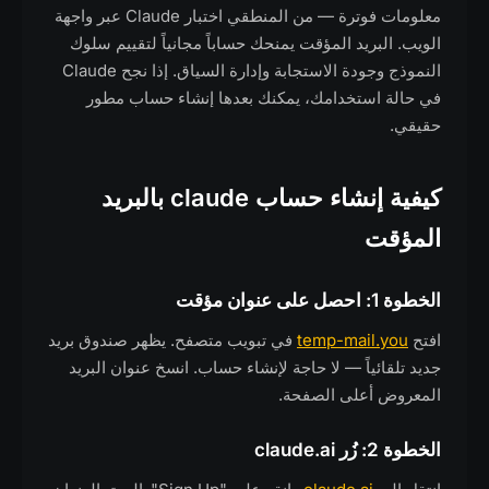
معلومات فوترة — من المنطقي اختبار Claude عبر واجهة
الويب. البريد المؤقت يمنحك حساباً مجانياً لتقييم سلوك
النموذج وجودة الاستجابة وإدارة السياق. إذا نجح Claude
في حالة استخدامك، يمكنك بعدها إنشاء حساب مطور
حقيقي.
كيفية إنشاء حساب claude بالبريد
المؤقت
الخطوة 1: احصل على عنوان مؤقت
افتح
temp-mail.you
في تبويب متصفح. يظهر صندوق بريد
جديد تلقائياً — لا حاجة لإنشاء حساب. انسخ عنوان البريد
المعروض أعلى الصفحة.
الخطوة 2: زُر claude.ai