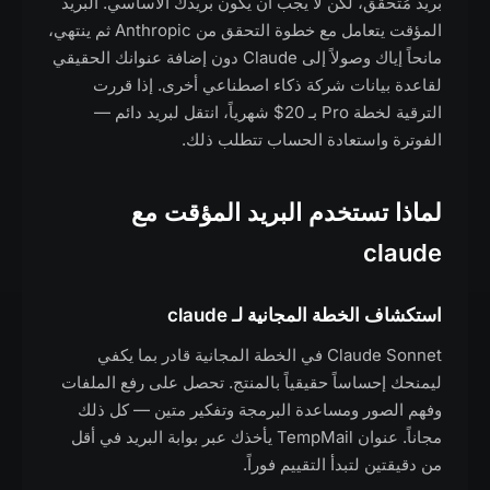
بريد مُتحقق، لكن لا يجب أن يكون بريدك الأساسي. البريد
المؤقت يتعامل مع خطوة التحقق من Anthropic ثم ينتهي،
مانحاً إياك وصولاً إلى Claude دون إضافة عنوانك الحقيقي
لقاعدة بيانات شركة ذكاء اصطناعي أخرى. إذا قررت
الترقية لخطة Pro بـ 20$ شهرياً، انتقل لبريد دائم —
الفوترة واستعادة الحساب تتطلب ذلك.
لماذا تستخدم البريد المؤقت مع
claude
استكشاف الخطة المجانية لـ claude
Claude Sonnet في الخطة المجانية قادر بما يكفي
ليمنحك إحساساً حقيقياً بالمنتج. تحصل على رفع الملفات
وفهم الصور ومساعدة البرمجة وتفكير متين — كل ذلك
مجاناً. عنوان TempMail يأخذك عبر بوابة البريد في أقل
من دقيقتين لتبدأ التقييم فوراً.