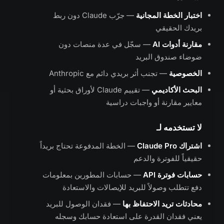
اختبار الخطة المجانية
— جرّب Claude دون ربط
بريدك الحقيقي
مقارنة أدوات AI
— سجّل في عدة منصات دون
ضوضاء صندوق البريد
الخصوصية
— تجنب أثر بريدي دائم مع Anthropic
البحث الأكاديمي
— تقييم Claude لأوراق بحثية أو
معايير مقارنة أو واجبات دراسية
لا تستخدمه لـ
اشتراك Claude Pro
— الخطة المدفوعة تحتاج بريداً
حقيقياً للفوترة والدعم
حسابات فوترة API
— حسابات المطورين بمعلومات
دفع تتطلب وصولاً للبريد للإيصالات والاستعادة
محادثات تريد الاحتفاظ بها
— فقدان الوصول للبريد
يعني فقدان القدرة على استعادة حسابك وسجله