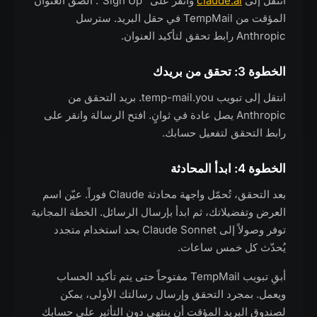
انتقل إلى
claude.ai
وانقر على "Sign Up". الصق العنوان
المؤقت من TempMail في حقل البريد. سترسل
Anthropic رابط تحقق لتأكيد العنوان.
الخطوة 3: تحقق من بريدك
انتقل إلى تبويب temp-mail.you. بريد التحقق من
Anthropic يصل عادة في ثوانٍ. افتح الرسالة وانقر على
رابط التحقق لتفعيل حسابك.
الخطوة 4: ابدأ المحادثة
بعد التحقق، تُحمّل واجهة محادثة Claude فوراً. عيّن اسم
العرض وتفضيلاتك، ثم ابدأ بإرسال الرسائل. الخطة المجانية
توفر وصولاً إلى Claude Sonnet بحد استخدام متجدد
يُحدّث كل خمس ساعات.
أبقِ تبويب TempMail مفتوحاً حتى يتم تأكيد الحساب
ويعمل. بمجرد التحقق وإرسال رسالتك الأولى، يمكن
لصندوق البريد المؤقت أن ينتهي دون التأثير على حسابك