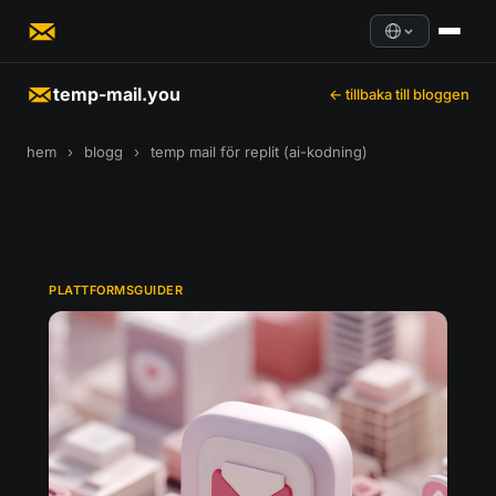
temp-mail.you
← tillbaka till bloggen
hem
›
blogg
›
temp mail för replit (ai-kodning)
PLATTFORMSGUIDER