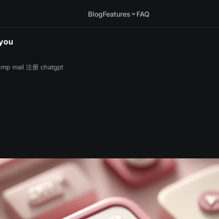
Blog
Features
FAQ
.you
emp mail 注册 chatgpt