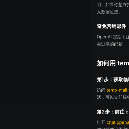
明。如果你想在探
人数据足迹。
避免营销邮件
OpenAI 定
会过期的邮箱—
如何用 temp
第1步：获取临
访问
temp-mail
活，可以立即接
第2步：前往 ch
打开
chat.open