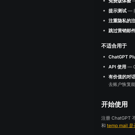
免费版体验
—
提示测试
—
注重隐私的
跳过营销邮
不适合用于
ChatGPT P
API 使用
— 
有价值的对
去账户恢复
开始使用
注册 ChatG
和
temp mail