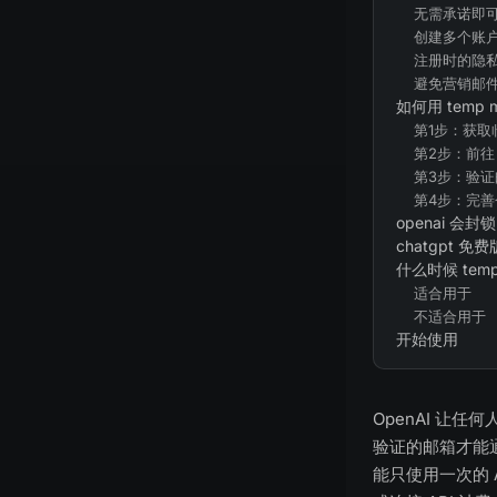
无需承诺即
创建多个账
注册时的隐
避免营销邮
如何用 temp ma
第1步：获取
第2步：前往 c
第3步：验证
第4步：完善
openai 会封锁
chatgpt 
什么时候 temp
适合用于
不适合用于
开始使用
OpenAI 让任
验证的邮箱才能
能只使用一次的 