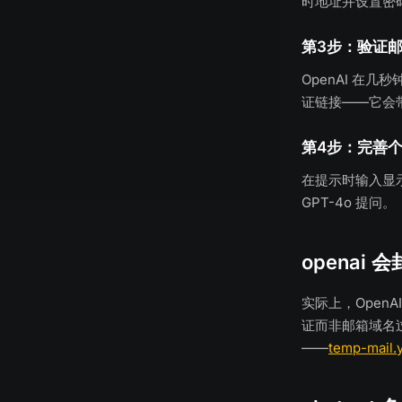
时地址并设置密
第3步：验证
OpenAI 在
证链接——它会带
第4步：完善
在提示时输入显示
GPT-4o 提问。
openai 会
实际上，Open
证而非邮箱域名
——
temp-mail.