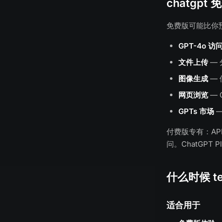
chatgp
免费版可能比你
GPT-4o 访
文件上传
— 
图像生成
— 
网页浏览
— 
GPTs 市场
—
付费版专有：A
问。ChatGPT P
什么时候 te
适合用于