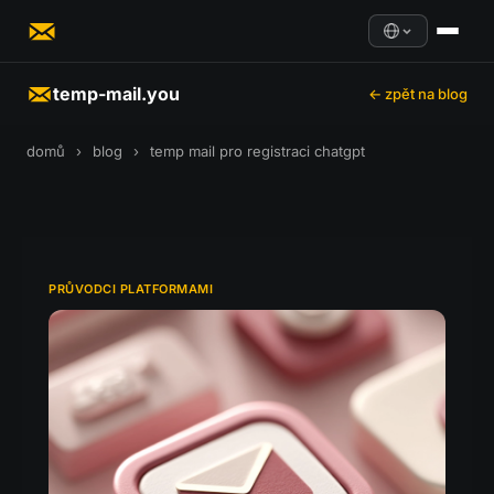
temp-mail.you
← zpět na blog
domů
›
blog
›
temp mail pro registraci chatgpt
PRŮVODCI PLATFORMAMI