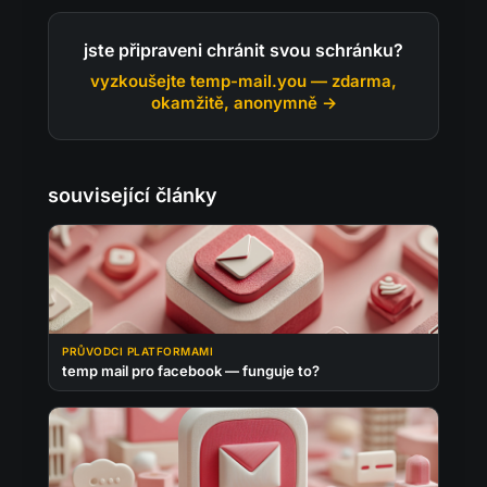
jste připraveni chránit svou schránku?
vyzkoušejte temp-mail.you — zdarma,
okamžitě, anonymně →
související články
PRŮVODCI PLATFORMAMI
temp mail pro facebook — funguje to?