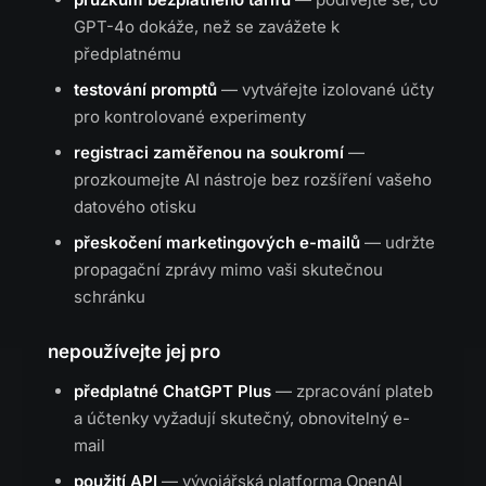
GPT-4o dokáže, než se zavážete k
předplatnému
testování promptů
— vytvářejte izolované účty
pro kontrolované experimenty
registraci zaměřenou na soukromí
—
prozkoumejte AI nástroje bez rozšíření vašeho
datového otisku
přeskočení marketingových e-mailů
— udržte
propagační zprávy mimo vaši skutečnou
schránku
nepoužívejte jej pro
předplatné ChatGPT Plus
— zpracování plateb
a účtenky vyžadují skutečný, obnovitelný e-
mail
použití API
— vývojářská platforma OpenAI