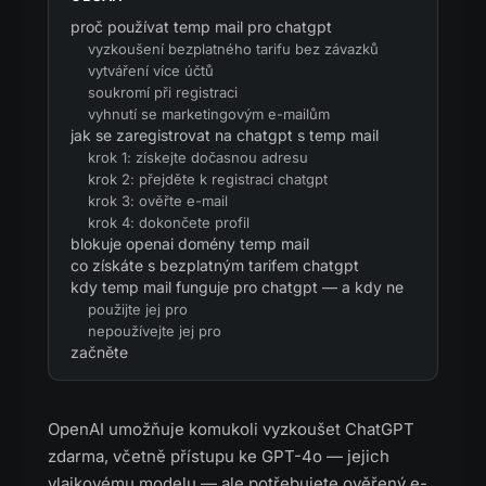
proč používat temp mail pro chatgpt
vyzkoušení bezplatného tarifu bez závazků
vytváření více účtů
soukromí při registraci
vyhnutí se marketingovým e-mailům
jak se zaregistrovat na chatgpt s temp mail
krok 1: získejte dočasnou adresu
krok 2: přejděte k registraci chatgpt
krok 3: ověřte e-mail
krok 4: dokončete profil
blokuje openai domény temp mail
co získáte s bezplatným tarifem chatgpt
kdy temp mail funguje pro chatgpt — a kdy ne
použijte jej pro
nepoužívejte jej pro
začněte
OpenAI umožňuje komukoli vyzkoušet ChatGPT
zdarma, včetně přístupu ke GPT-4o — jejich
vlajkovému modelu — ale potřebujete ověřený e-