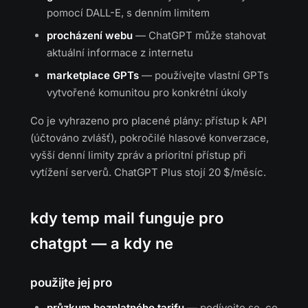
pomocí DALL-E, s denním limitem
procházení webu
— ChatGPT může stahovat
aktuální informace z internetu
marketplace GPTs
— používejte vlastní GPTs
vytvořené komunitou pro konkrétní úkoly
Co je vyhrazeno pro placené plány: přístup k API
(účtováno zvlášť), pokročilé hlasové konverzace,
vyšší denní limity zpráv a prioritní přístup při
vytížení serverů. ChatGPT Plus stojí 20 $/měsíc.
kdy temp mail funguje pro
chatgpt — a kdy ne
použijte jej pro
průzkum bezplatného tarifu
— podívejte se, co