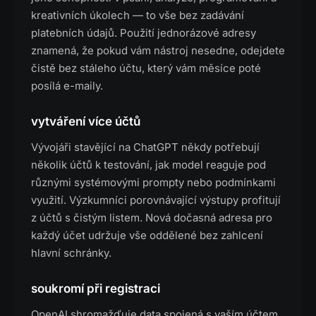
kreativních úkolech — to vše bez zadávání
platebních údajů. Použití jednorázové adresy
znamená, že pokud vám nástroj nesedne, odejdete
čistě bez stáleho účtu, který vám měsíce poté
posílá e-maily.
vytváření více účtů
Vývojáři stavějící na ChatGPT někdy potřebují
několik účtů k testování, jak model reaguje pod
různými systémovými prompty nebo podmínkami
využití. Výzkumníci porovnávající výstupy profitují
z účtů s čistým listem. Nová dočasná adresa pro
každý účet udržuje vše oddělené bez zahlcení
hlavní schránky.
soukromí při registraci
OpenAI shromažďuje data spojená s vaším účtem,