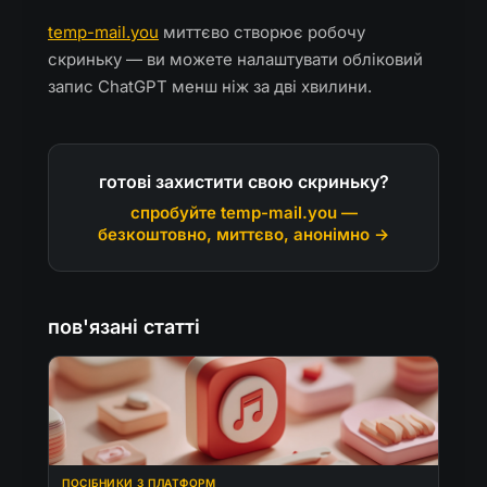
temp-mail.you
миттєво створює робочу
скриньку — ви можете налаштувати обліковий
запис ChatGPT менш ніж за дві хвилини.
готові захистити свою скриньку?
спробуйте temp-mail.you —
безкоштовно, миттєво, анонімно →
пов'язані статті
ПОСІБНИКИ З ПЛАТФОРМ