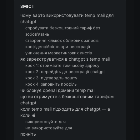
ЗМІСТ
чому варто використовувати temp mail для
chatgpt
спробувати безкоштовний тариф без
зобов'язань
створення кількох облікових записів
конфіденційність при реєстрації
уникнення маркетингових листів
як зареєструватися в chatgpt з temp mail
крок 1: отримайте тимчасову адресу
крок 2: перейдіть до реєстрації chatgpt
крок 3: підтвердіть пошту
крок 4: заповніть профіль
чи блокує openai домени temp mail
що ви отримуєте з безкоштовним тарифом
chatgpt
коли temp mail підходить для chatgpt — а
коли ні
використовуйте для
не використовуйте для
почніть