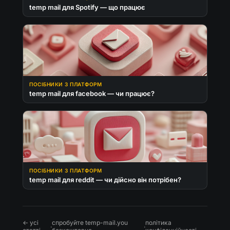
temp mail для Spotify — що працює
ПОСІБНИКИ З ПЛАТФОРМ
temp mail для facebook — чи працює?
ПОСІБНИКИ З ПЛАТФОРМ
temp mail для reddit — чи дійсно він потрібен?
← усі
спробуйте temp-mail.you
політика
·
·