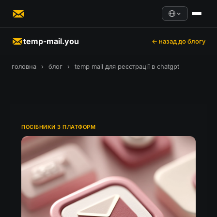
temp-mail.you
← назад до блогу
головна
›
блог
›
temp mail для реєстрації в chatgpt
ПОСІБНИКИ З ПЛАТФОРМ