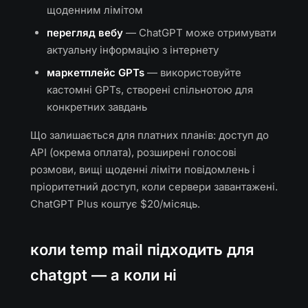
щоденним лімітом
перегляд вебу
— ChatGPT може отримувати
актуальну інформацію з інтернету
маркетплейс GPTs
— використовуйте
кастомні GPTs, створені спільнотою для
конкретних завдань
Що залишається для платних планів: доступ до
API (окрема оплата), розширені голосові
розмови, вищі щоденні ліміти повідомлень і
пріоритетний доступ, коли сервери завантажені.
ChatGPT Plus коштує $20/місяць.
коли temp mail підходить для
chatgpt — а коли ні