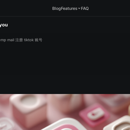
Blog
Features
FAQ
.you
emp mail 注册 tiktok 账号