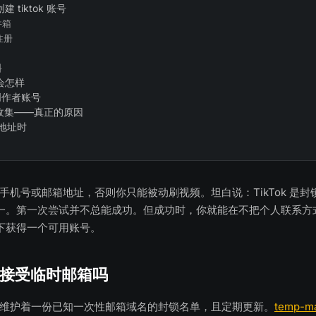
 tiktok 账号
件箱
 注册
料
会怎样
 创作者账号
数据收集——真正的原因
封锁地址时
求提供手机号或邮箱地址，否则你只能被动刷视频。坦白说：TikTok 是
一。第一次尝试并不总能成功。但成功时，你就能在不把个人联系方
下获得一个可用账号。
 真的接受临时邮箱吗
ok 维护着一份已知一次性邮箱域名的封锁名单，且定期更新。
temp-ma