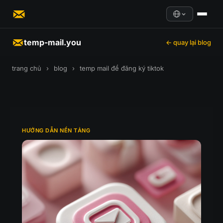
temp-mail.you
← quay lại blog
trang chủ
›
blog
›
temp mail để đăng ký tiktok
HƯỚNG DẪN NỀN TẢNG