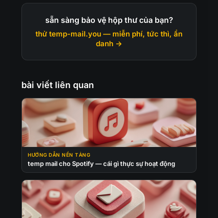
sẵn sàng bảo vệ hộp thư của bạn?
thử temp-mail.you — miễn phí, tức thì, ẩn
danh →
bài viết liên quan
HƯỚNG DẪN NỀN TẢNG
temp mail cho Spotify — cái gì thực sự hoạt động