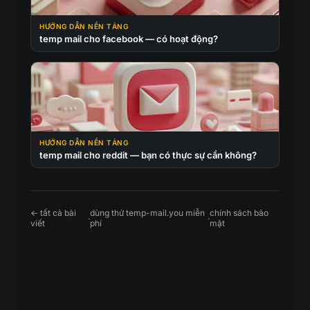
HƯỚNG DẪN NỀN TẢNG
temp mail cho facebook — có hoạt động?
HƯỚNG DẪN NỀN TẢNG
temp mail cho reddit — bạn có thực sự cần không?
← tất cả bài
dùng thử temp-mail.you miễn
chính sách bảo
·
·
viết
phí
mật