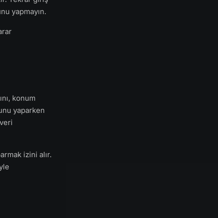
Bunu yapmayın.
arar
rını, konum
(bunu yaparken
 veri
rmak izini alır.
yle