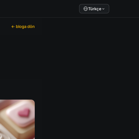
Türkçe
← bloga dön