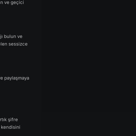
in ve geçici
jı bulun ve
elen sessizce
 ve paylaşmaya
tık şifre
 kendisini