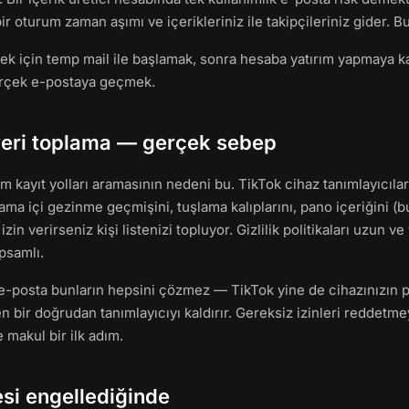
r oturum zaman aşımı ve içerikleriniz ile takipçileriniz gider. 
tmek için temp mail ile başlamak, sonra hesaba yatırım yapmaya k
erçek e-postaya geçmek.
 veri toplama — gerçek sebep
m kayıt yolları aramasının nedeni bu. TikTok cihaz tanımlayıcıla
lama içi gezinme geçmişini, tuşlama kalıplarını, pano içeriğini 
izin verirseniz kişi listenizi topluyor. Gizlilik politikaları uzun ve
psamlı.
 e-posta bunların hepsini çözmez — TikTok yine de cihazınızın pa
bir doğrudan tanımlayıcıyı kaldırır. Gereksiz izinleri reddetme
e makul bir ilk adım.
esi engellediğinde