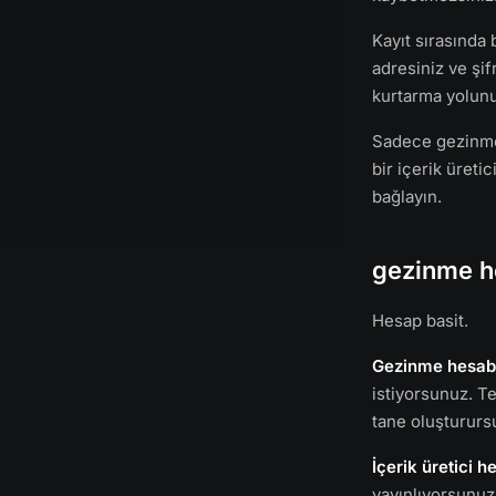
Kayıt sırasında 
adresiniz ve şif
kurtarma yolunu
Sadece gezinme 
bir içerik üreti
bağlayın.
gezinme he
Hesap basit.
Gezinme hesab
istiyorsunuz. T
tane oluştururs
İçerik üretici h
yayınlıyorsunuz.