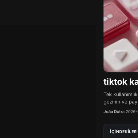
tiktok k
Tek kullanımlı
gezinin ve payl
João Dutra
·
2026-
IÇINDEKILER