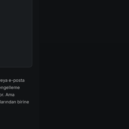
veya e-posta
ı engelleme
or. Ama
larından birine