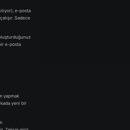
ılıyor), e-posta
çalışır. Sadece
 oluşturduğunuz
bir e-posta
um yapmak
ikada yeni bir
am
r. Tekrar giriş