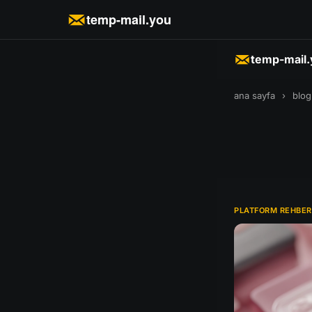
temp-mail.you
temp-mail
ana sayfa
›
blog
PLATFORM REHBER