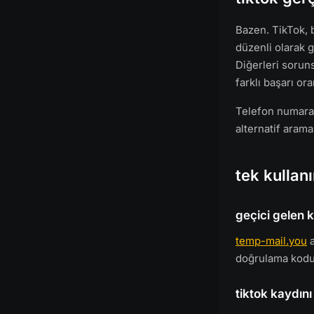
Bazen. TikTok, b
düzenli olarak 
Diğerleri soruns
farklı başarı ora
Telefon numarası
alternatif aram
tek kullan
geçici gelen k
temp-mail.you
a
doğrulama kodu 
tiktok kaydını