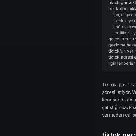
tiktok gerçek
tek kullanımlı
geçici gelen
tiktok kaydın
doğrulamayı
profilinizi a
gelen kutusu 
gezinme hesapl
tiktok'un ver
tiktok adresi 
ilgili rehberler
TikTok, pasif k
adresi istiyor. 
konusunda en ag
çalıştığında, ki
vermeden çalışa
tiktok ger