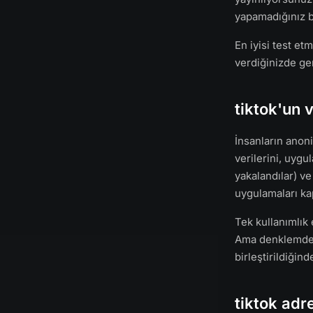
yapamadığınız bi
En iyisi test e
verdiğinizde g
tiktok'un
İnsanların anoni
verilerini, uygu
yakalandılar) ve 
uygulamaları ka
Tek kullanımlık
Ama denklemden 
birleştirildiğind
tiktok adr