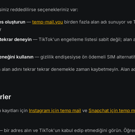
iniz reddedilirse seçenekleriniz var:
es oluşturun
—
temp-mail.you
birden fazla alan adı sunuyor ve 
r
tekrar deneyin
— TikTok'un engelleme listesi sabit değil; alan a
eneğini kullanın
— gizlilik endişesiyse ön ödemeli SIM alternatif
 alan adını tekrar tekrar denemekle zaman kaybetmeyin. Alan adı
rler
kayıtları için
Instagram için temp mail
ve
Snapchat için temp m
 bir adres alın ve TikTok'un kabul edip etmediğini görün. Öğr