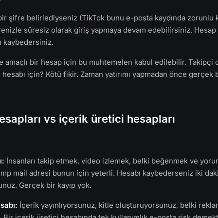
bir şifre belirlediyseniz (TikTok bunu e-posta kaydında zorunlu k
renizle süresiz olarak giriş yapmaya devam edebilirsiniz. Hesap 
 kaybedersiniz.
amaçlı bir hesap için bu muhtemelen kabul edilebilir. Takipçi
ci hesabı için? Kötü fikir. Zaman yatırımı yapmadan önce gerçek 
sapları vs içerik üretici hesapları
ı:
İnsanları takip etmek, video izlemek, belki beğenmek ve yor
emp mail adresi bunun için yeterli. Hesabı kaybederseniz iki dak
unuz. Gerçek bir kayıp yok.
esabı:
İçerik yayınlıyorsunuz, kitle oluşturuyorsunuz, belki rekl
 Bir içerik üretici hesabında tek kullanımlık e-posta risk demekti