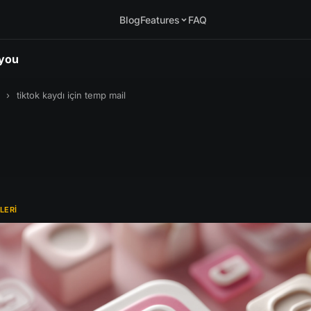
Blog
Features
FAQ
.you
›
tiktok kaydı için temp mail
LERI