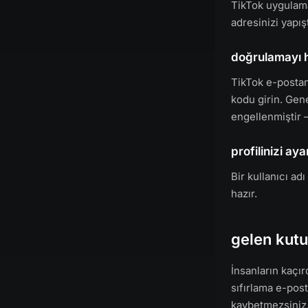
TikTok uygulama
adresinizi yapışt
doğrulamayı h
TikTok e-postan
kodu girin. Gen
engellenmiştir 
profilinizi aya
Bir kullanıcı a
hazır.
gelen kutu
İnsanların kaçır
sıfırlama e-pos
kaybetmezsiniz