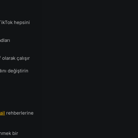
TikTok hepsini
dları
 olarak çalışır
nı değiştirin
ail
rehberlerine
enmek bir