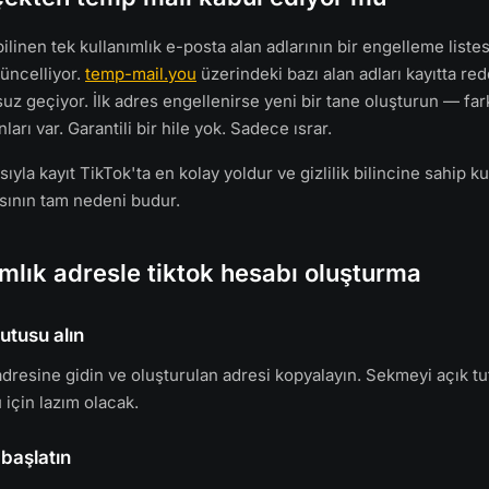
ilinen tek kullanımlık e-posta alan adlarının bir engelleme listes
güncelliyor.
temp-mail.you
üzerindeki bazı alan adları kayıtta red
uz geçiyor. İlk adres engellenirse yeni bir tane oluşturun — fark
nları var. Garantili bir hile yok. Sadece ısrar.
yla kayıt TikTok'ta en kolay yoldur ve gizlilik bilincine sahip kul
asının tam nedeni budur.
ımlık adresle tiktok hesabı oluşturma
utusu alın
dresine gidin ve oluşturulan adresi kopyalayın. Sekmeyi açık t
için lazım olacak.
 başlatın