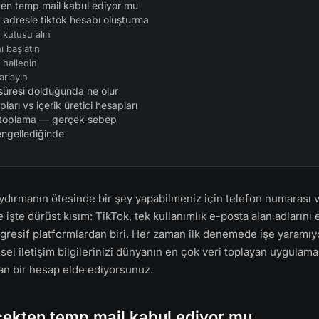
ten temp mail kabul ediyor mu
k adresle tiktok hesabı oluşturma
 kutusu alın
ı başlatın
 halledin
yarlayın
süresi dolduğunda ne olur
arı vs içerik üretici hesapları
i toplama — gerçek sebep
engellediğinde
aydırmanın ötesinde bir şey yapabilmeniz için telefon numarası 
Ve işte dürüst kısım: TikTok, tek kullanımlık e-posta alan adların
resif platformlardan biri. Her zaman ilk denemede işe yaramıy
şisel iletişim bilgilerinizi dünyanın en çok veri toplayan uygulama
n bir hesap elde ediyorsunuz.
çekten temp mail kabul ediyor mu