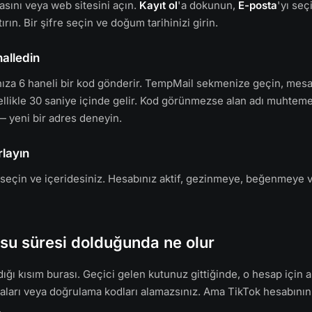
sını veya web sitesini açın.
Kayıt ol
'a dokunun,
E-posta
'yı seç
ırın. Bir şifre seçin ve doğum tarihinizi girin.
alledin
ıza 6 haneli bir kod gönderir. TempMail sekmenize geçin, mesa
ellikle 30 saniye içinde gelir. Kod görünmezse alan adı muhtem
— yeni bir adres deneyin.
rlayın
dı seçin ve içeridesiniz. Hesabınız aktif, gezinmeye, beğenmeye
su süresi dolduğunda ne olur
dığı kısım burası. Geçici gelen kutunuz gittiğinde, o hesap için ar
taları veya doğrulama kodları alamazsınız. Ama TikTok hesabının
.