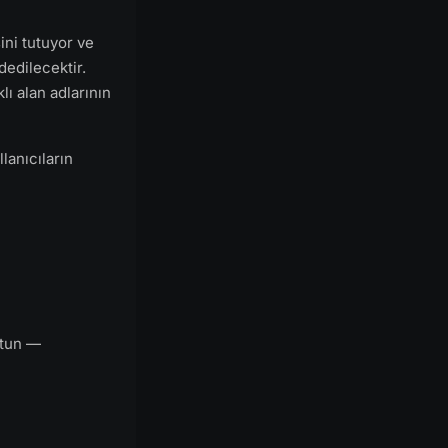
ini tutuyor ve
dedilecektir.
lı alan adlarının
lanıcıların
utun —