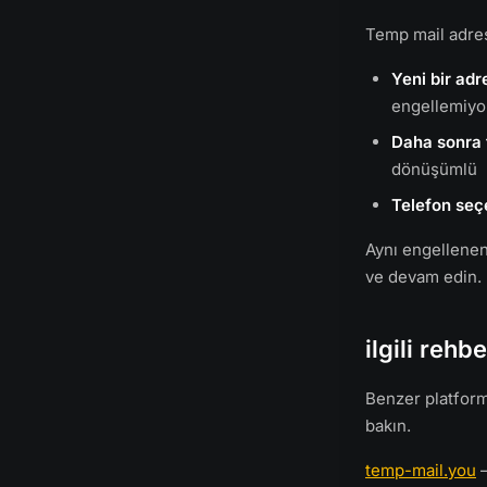
Temp mail adres
Yeni bir adr
engellemiyo
Daha sonra 
dönüşümlü
Telefon seç
Aynı engellenen
ve devam edin.
ilgili rehbe
Benzer platform 
bakın.
temp-mail.you
—