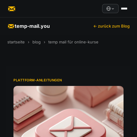
temp-mail.you
← zurück zum Blog
startseite
›
blog
›
temp mail für online-kurse
PLATTFORM-ANLEITUNGEN