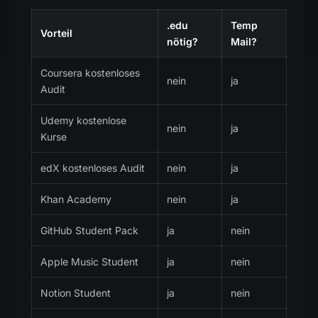
.edu
Temp
Vorteil
nötig?
Mail?
Coursera kostenloses
nein
ja
Audit
Udemy kostenlose
nein
ja
Kurse
edX kostenloses Audit
nein
ja
Khan Academy
nein
ja
GitHub Student Pack
ja
nein
Apple Music Student
ja
nein
Notion Student
ja
nein