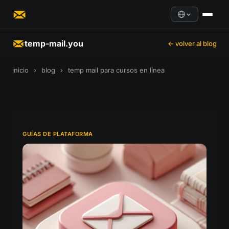
temp-mail.you
← volver al blog
inicio
›
blog
›
temp mail para cursos en línea
GUÍAS DE PLATAFORMA