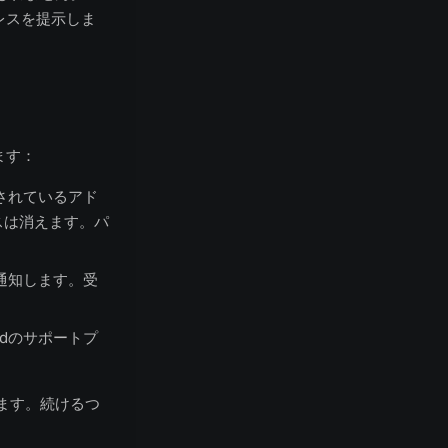
レスを提示しま
ます：
録されているアド
スは消えます。パ
で通知します。受
rdのサポートプ
ます。続けるつ