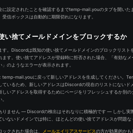
に設定されたことを確認するまでtemp-mail.youのタブを開い
、受信ボックスは自動的に期限切れになります。
rdは使い捨てメールドメインをブロックするか
す。Discordは既知の使い捨てメールドメインのブロックリスト
れます。使い捨てアドレスが登録時に拒否された場合、「有効なメ
い」のようなエラーが表示されます。
emp-mail.youに戻って新しいアドレスを生成してください。Tem
ているため、新しいアドレスはDiscordの現在のリストにないド
新しいアドレスを取得するためにページをリフレッシュするか別の
い。
りません — Discordの検出はそれなりに積極的です — しかし
ていないドメインでは特に、ほとんどの使い捨てアドレスが問題な
ロックされた場合は、
メールエイリアスサービス
の方が効果的かも