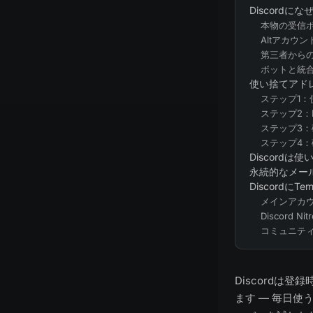
Discordにな
本物の受信
Altアカウ
第三者から
ボットと統
使い捨てアドレ
ステップ1
ステップ2：
ステップ3
ステップ4
Discord
永続的なメー
Discordに
メインアカ
Discord 
コミュニテ
Discordは
ます — 毎日