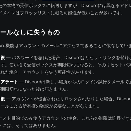
の本物の受信ボックスに転送しますが、Discordには異なるアド
ドメインはブロックリストに載る可能性が低いことが多いです。
メールなしに失うもの
cord機能はアカウントのメールにアクセスできることに依存してい
回復
— パスワードを忘れた場合、Discordはリセットリンクを登
ます。使い捨て受信ボックスが期限切れになると、そのリセットパ
忘れた場合、アカウントを失う可能性があります。
ィアラート
— Discordは新しい場所からのログイン試行をメール
が期限切れになった後は届きません。
回復
— アカウントが侵害されたりロックされたりした場合、Disco
メールによる所有権の確認が必要なことがあります。
テスト目的でのみ使うアカウントの場合、これらの制限は許容でき
トには、そうではありません。