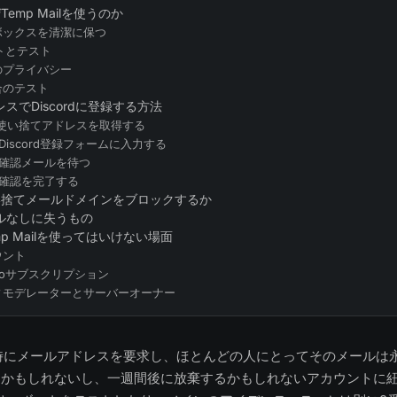
ぜTemp Mailを使うのか
ボックスを清潔に保つ
ントとテスト
のプライバシー
合のテスト
スでDiscordに登録する方法
：使い捨てアドレスを取得する
Discord登録フォームに入力する
：確認メールを待つ
：確認を完了する
は使い捨てメールドメインをブロックするか
ルなしに失うもの
Temp Mailを使ってはいけない場面
ウント
Nitroサブスクリプション
ィモデレーターとサーバーオーナー
登録時にメールアドレスを要求し、ほとんどの人にとってそのメールは
使うかもしれないし、一週間後に放棄するかもしれないアカウントに