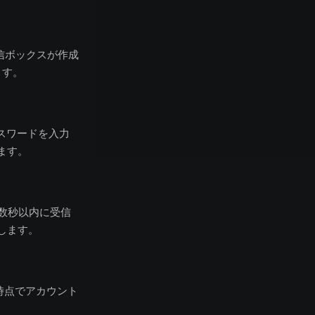
信ボックスが作成
ます。
スワードを入力
ます。
— 数秒以内に受信
します。
時点でアカウント