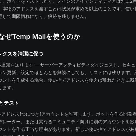
り、ボットをテストしたり、メインのアイデンティティとは別に2
、本物のアドレスを渡すことは状況が求める以上のことです。使い
理して期限切れになり、痕跡を残しません。
になぜTemp Mailを使うのか
ックスを清潔に保つ
メール通知を送ります — サーバーアクティビティダイジェスト、セキ
ョン更新。設定でほとんどを無効にしても、リストには残ります。
ウントを作成する場合、使い捨てアドレスを使えば離れたときに残
ります。
トとテスト
メールアドレス1つにつき1アカウントを許可します。ボットを作る開発
デレーター、または異なるコミュニティ向けに別のアカウントを欲
ウントを作る正当な理由があります。新しい使い捨てアドレスがあ