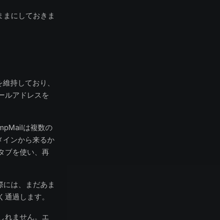
たままにしておきま
を維持しており、
ールアドレスを
pMailは複数の
メインから来るか
タブを使い、再
実際には、まだあま
く通過します。
しれません。エ