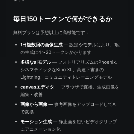
毎日150トークンで何ができるか
無料プランは予想以上に高機能です：
1日複数回の画像生成
— 設定やモデルにより、1回
の生成に4〜20トークンかかります
多様なaiモデル
— フォトリアリズムのPhoenix、
シネマティックなKino XL、高速下書きの
Lightning、コミュニティトレーニングモデル
canvasエディタ
— ブラウザで直接、生成画像を
編集・改善
画像から画像
— 参考画像をアップロードしてAI
で変換
モーション生成
— 静止画を短いビデオクリップ
にアニメーション化