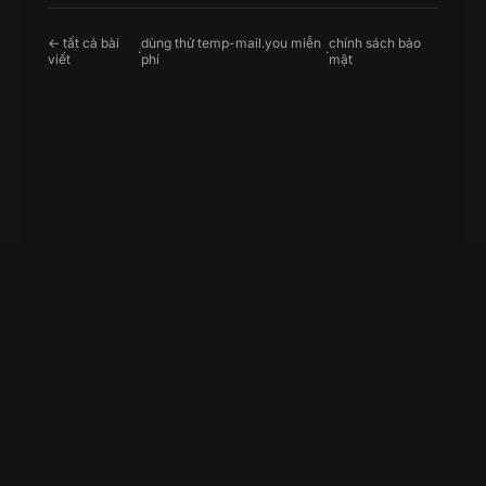
← tất cả bài
dùng thử temp-mail.you miễn
chính sách bảo
·
·
viết
phí
mật