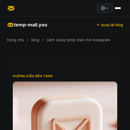
temp-mail.you
← quay lại blog
trang chủ
›
blog
›
cách dùng temp mail cho instagram
HƯỚNG DẪN NỀN TẢNG