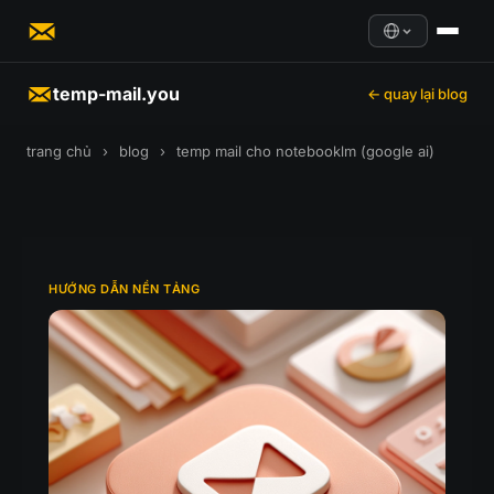
temp-mail.you
← quay lại blog
trang chủ
›
blog
›
temp mail cho notebooklm (google ai)
HƯỚNG DẪN NỀN TẢNG