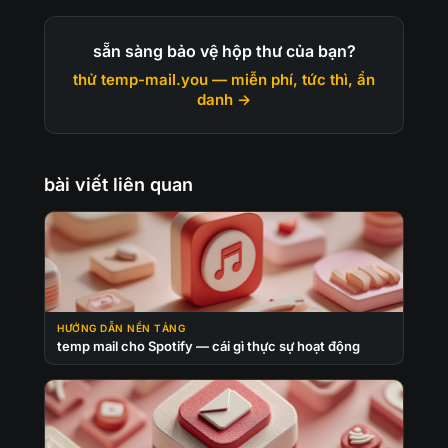
sẵn sàng bảo vệ hộp thư của bạn?
thử temp-mail.you — miễn phí, tức thì, ẩn
danh →
bài viết liên quan
HƯỚNG DẪN NỀN TẢNG
temp mail cho Spotify — cái gì thực sự hoạt động