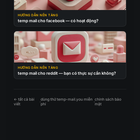
HƯỚNG DẪN NỀN TẢNG
temp mail cho facebook — có hoạt động?
HƯỚNG DẪN NỀN TẢNG
temp mail cho reddit — bạn có thực sự cần không?
← tất cả bài
dùng thử temp-mail.you miễn
chính sách bảo
·
·
viết
phí
mật