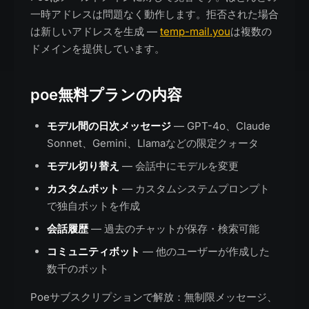
一時アドレスは問題なく動作します。拒否された場合
は新しいアドレスを生成 —
temp-mail.you
は複数の
ドメインを提供しています。
poe無料プランの内容
モデル間の日次メッセージ
— GPT-4o、Claude
Sonnet、Gemini、Llamaなどの限定クォータ
モデル切り替え
— 会話中にモデルを変更
カスタムボット
— カスタムシステムプロンプト
で独自ボットを作成
会話履歴
— 過去のチャットが保存・検索可能
コミュニティボット
— 他のユーザーが作成した
数千のボット
Poeサブスクリプションで解放：無制限メッセージ、