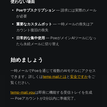
使わない場面
Poeサブスクリプション
— 請求には実際のメール
が必要
重要なカスタムボット
— 一時メールの喪失はア
カウント復旧の喪失
日常的な集中使用
— PoeがメインAIツールになっ
たら永続メールに切り替え
始めましょう
一時メールでPoeを通じて複数のAIモデルにアクセス
できます。詳しくは
temp mailとは
と
安全ですか
をご
覧ください。
temp-mail.you
は即座に機能する受信トレイを生成
— Poeアカウントが2分以内に準備完了。