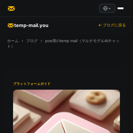
temp-mail.you
← ブログに戻る
ホーム
›
ブログ
›
poe用のtemp mail（マルチモデルAIチャッ
ト）
プラットフォームガイド