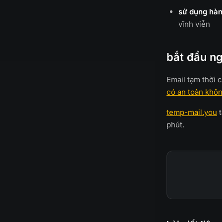
sử dụng hà
vĩnh viễn
bắt đầu n
Email tạm thời 
có an toàn khô
temp-mail.you
t
phút.