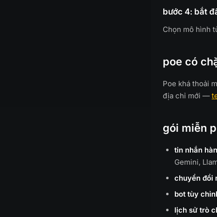
bước 4: bắt đ
Chọn mô hình t
poe có ch
Poe khá thoải má
địa chỉ mới —
t
gói miễn p
tin nhắn hà
Gemini, Lla
chuyển đổi 
bot tùy chỉn
lịch sử trò 