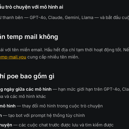
ầu trò chuyện với mô hình ai
ừ thanh bên — GPT-4o, Claude, Gemini, Llama — và bắt đầu cuộ
ặn temp mail không
i với tên miền email. Hầu hết địa chỉ tạm thời hoạt động tốt. Nếu
emp-mail.you
cung cấp nhiều tên miền.
hí poe bao gồm gì
ng ngày giữa các mô hình
— hạn mức giới hạn trên GPT-4o, Cl
ma và các mô hình khác
mô hình
— thay đổi mô hình trong cuộc trò chuyện
h
— tạo bot với prompt hệ thống tùy chỉnh
chuyện
— các cuộc chat trước được lưu và tìm kiếm được