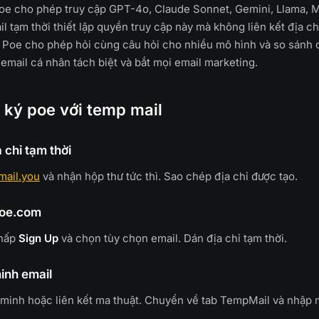
oe cho phép truy cập GPT-4o, Claude Sonnet, Gemini, Llama, Mi
 tạm thời thiết lập quyền truy cập này mà không liên kết địa chỉ
. Poe cho phép hỏi cùng câu hỏi cho nhiều mô hình và so sánh câ
 email cá nhân tách biệt và bắt mọi email marketing.
 ký poe với temp mail
a chỉ tạm thời
mail.you
và nhận hộp thư tức thì. Sao chép địa chỉ được tạo.
poe.com
Nhấp
Sign Up
và chọn tùy chọn email. Dán địa chỉ tạm thời.
inh email
minh hoặc liên kết ma thuật. Chuyển về tab TempMail và nhập 