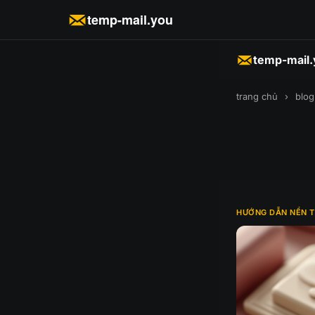
temp-mail.you
temp-mail
trang chủ
›
blog
HƯỚNG DẪN NỀN 