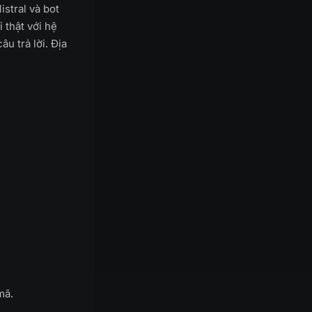
stral và bot
 thật với hệ
u trả lời. Địa
mã.