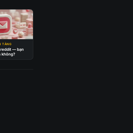
N TẢNG
 reddit — bạn
n không?