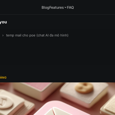
Blog
Features
FAQ
.you
›
temp mail cho poe (chat AI đa mô hình)
TẢNG