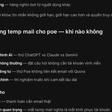
ng
— hàng nghìn bot từ người dùng khác
khóa: tin nhắn không giới hạn, giới hạn cao hơn và quyền truy c
ùng temp mail cho poe — khi nào không
hình AI
— thử ChatGPT vs Claude vs Gemini
thông thường
— đặt câu hỏi không cần tài khoản vĩnh viễn
êng tư
— thử Poe không liên kết email với Quora
chỉnh
— thí nghiệm trước khi cam kết lâu dài
cho
e
— thanh toán cần email thật
h quan trọng
— mất temp mail nghĩa là mất khôi phục tài khoản