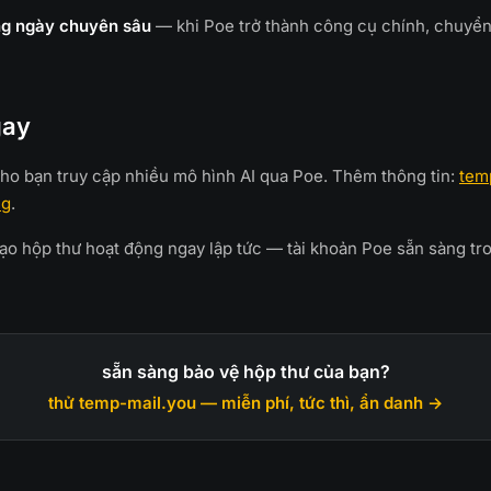
ng ngày chuyên sâu
— khi Poe trở thành công cụ chính, chuyển
gay
cho bạn truy cập nhiều mô hình AI qua Poe. Thêm thông tin:
temp
ng
.
ạo hộp thư hoạt động ngay lập tức — tài khoản Poe sẵn sàng tro
sẵn sàng bảo vệ hộp thư của bạn?
thử temp-mail.you — miễn phí, tức thì, ẩn danh →