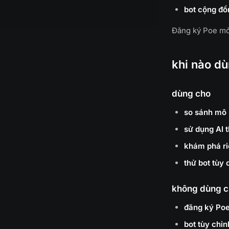
bot cộng đồ
Đăng ký Poe mở 
khi nào d
dùng cho
so sánh mô 
sử dụng AI 
khám phá ri
thử bot tùy 
không dùng 
đăng ký Po
bot tùy chỉn