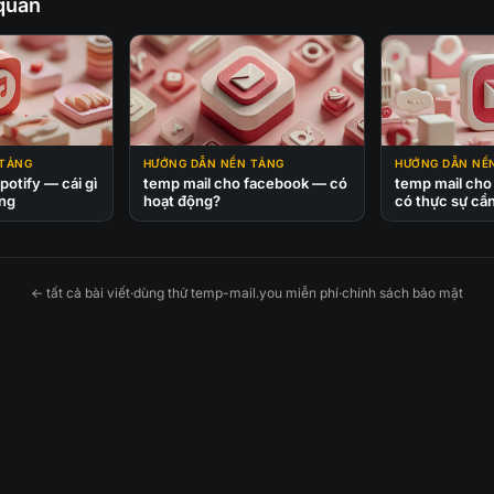
 quan
 TẢNG
HƯỚNG DẪN NỀN TẢNG
HƯỚNG DẪN NỀ
potify — cái gì
temp mail cho facebook — có
temp mail cho
ộng
hoạt động?
có thực sự cầ
← tất cả bài viết
·
dùng thử temp-mail.you miễn phí
·
chính sách bảo mật