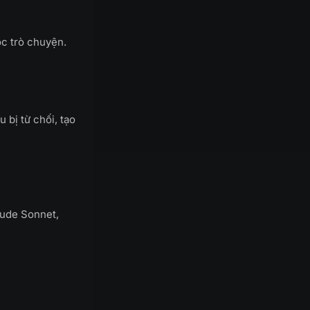
c trò chuyện.
 bị từ chối, tạo
aude Sonnet,